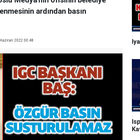
slu Medya'nın ofisinin belediye
lenmesinin ardından basın
Iy
Haziran 2022 00:48
Is
Ka