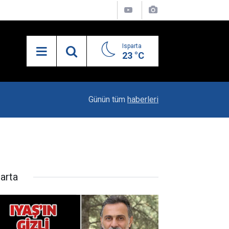
Isparta
23 °C
21:34
Uzaktan Hasta Değerlendirme Sistemi İle Yeni
Günün tüm
haberleri
parta