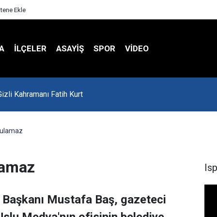
itene Ekle
A
İLÇELER
ASAYİŞ
SPOR
VIDEO
'da Asker Eğlencesinde Kavga Çıktı
rulamaz
lamaz
Is
i Başkanı Mustafa Baş, gazeteci