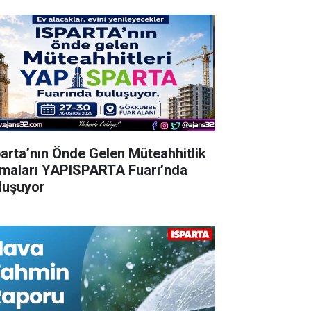
parta’nın Önde Gelen Müteahhitlik
rmaları YAPISPARTA Fuarı’nda
luşuyor