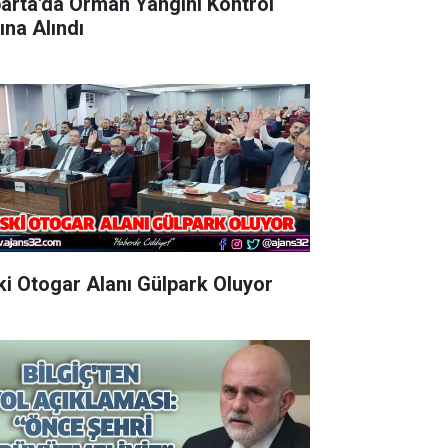
parta'da Orman Yangını Kontrol
ına Alındı
Eski Otogar Alanı Gülpark Oluyor