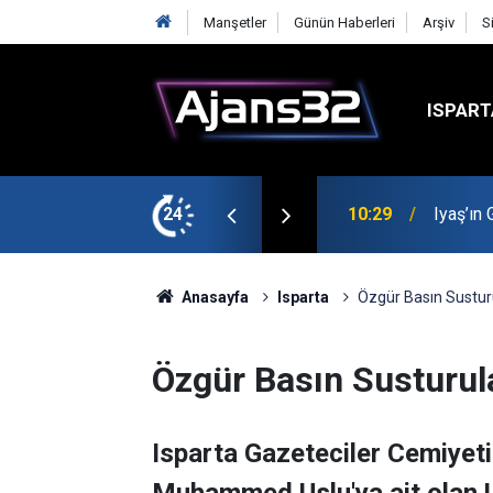
Manşetler
Günün Haberleri
Arşiv
S
ISPART
t
24
00:52
Isparta
Anasayfa
Isparta
Özgür Basın Sustu
Özgür Basın Susturu
Isparta Gazeteciler Cemiyet