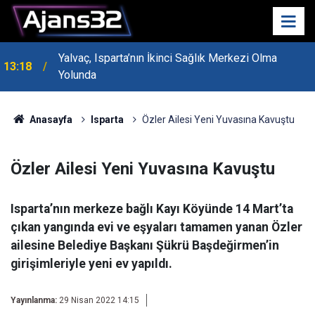
Yalvaç, Isparta’nın İkinci Sağlık Merkezi Olma
13:18
Yolunda
MHP Genel Başkan Yardımcısı Bayraktar Isparta’da
13:14
Konuştu
Anasayfa
Isparta
Özler Ailesi Yeni Yuvasına Kavuştu
Özler Ailesi Yeni Yuvasına Kavuştu
Isparta’nın merkeze bağlı Kayı Köyünde 14 Mart’ta
çıkan yangında evi ve eşyaları tamamen yanan Özler
ailesine Belediye Başkanı Şükrü Başdeğirmen’in
girişimleriyle yeni ev yapıldı.
Yayınlanma:
29 Nisan 2022 14:15