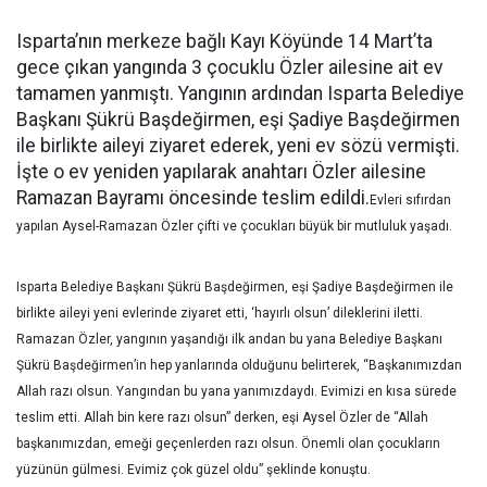
Isparta’nın merkeze bağlı Kayı Köyünde 14 Mart’ta
gece çıkan yangında 3 çocuklu Özler ailesine ait ev
tamamen yanmıştı. Yangının ardından Isparta Belediye
Başkanı Şükrü Başdeğirmen, eşi Şadiye Başdeğirmen
ile birlikte aileyi ziyaret ederek, yeni ev sözü vermişti.
İşte o ev yeniden yapılarak anahtarı Özler ailesine
Ramazan Bayramı öncesinde teslim edildi.
Evleri sıfırdan
yapılan Aysel-Ramazan Özler çifti ve çocukları büyük bir mutluluk yaşadı.
Isparta Belediye Başkanı Şükrü Başdeğirmen, eşi Şadiye Başdeğirmen ile
birlikte aileyi yeni evlerinde ziyaret etti, ‘hayırlı olsun’ dileklerini iletti.
Ramazan Özler, yangının yaşandığı ilk andan bu yana Belediye Başkanı
Şükrü Başdeğirmen’in hep yanlarında olduğunu belirterek, “Başkanımızdan
Allah razı olsun. Yangından bu yana yanımızdaydı. Evimizi en kısa sürede
teslim etti. Allah bin kere razı olsun” derken, eşi Aysel Özler de “Allah
başkanımızdan, emeği geçenlerden razı olsun. Önemli olan çocukların
yüzünün gülmesi. Evimiz çok güzel oldu” şeklinde konuştu.