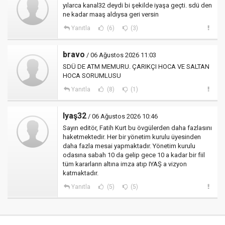
yılarca kanal32 deydi bi şekilde iyaşa geçti. sdü den
ne kadar maaş aldıysa geri versin
Yanıtla
(6)
(3)
bravo
/ 06 Ağustos 2026 11:03
SDÜ DE ATM MEMURU. ÇARIKÇI HOCA VE SALTAN
HOCA SORUMLUSU
Yanıtla
(8)
(1)
Iyaş32
/ 06 Ağustos 2026 10:46
Sayın editör, Fatih Kurt bu övgülerden daha fazlasını
haketmektedir. Her bir yönetim kurulu üyesinden
daha fazla mesai yapmaktadır. Yönetim kurulu
odasına sabah 10 da gelip gece 10 a kadar bir fiil
tüm kararların altına imza atıp IYAŞ a vizyon
katmaktadır.
Yanıtla
(5)
(5)