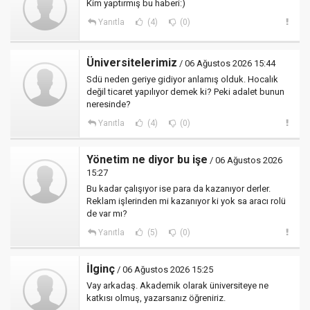
Kim yaptırmış bu haberi:)
Yanıtla
(4)
(0)
Üniversitelerimiz
/ 06 Ağustos 2026 15:44
Sdü neden geriye gidiyor anlamış olduk. Hocalık
değil ticaret yapılıyor demek ki? Peki adalet bunun
neresinde?
Yanıtla
(4)
(0)
Yönetim ne diyor bu işe
/ 06 Ağustos 2026
15:27
Bu kadar çalışıyor ise para da kazanıyor derler.
Reklam işlerinden mi kazanıyor ki yok sa aracı rolü
de var mı?
Yanıtla
(5)
(0)
İlginç
/ 06 Ağustos 2026 15:25
Vay arkadaş. Akademik olarak üniversiteye ne
katkısı olmuş, yazarsanız öğreniriz.