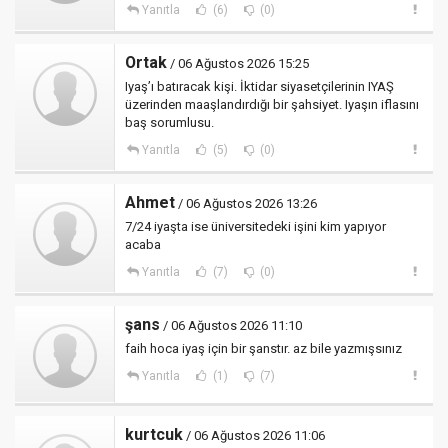
Yanıtla
(6)
(0)
Ortak
/ 06 Ağustos 2026 15:25
Iyaş’ı batıracak kişi. İktidar siyasetçilerinin IYAŞ
üzerinden maaşlandırdığı bir şahsiyet. Iyaşın iflasını
baş sorumlusu.
Yanıtla
(5)
(0)
Ahmet
/ 06 Ağustos 2026 13:26
7/24 iyaşta ise üniversitedeki işini kim yapıyor
acaba
Yanıtla
(7)
(0)
şans
/ 06 Ağustos 2026 11:10
faih hoca iyaş için bir şanstır. az bile yazmışsınız
Yanıtla
(1)
(7)
kurtcuk
/ 06 Ağustos 2026 11:06