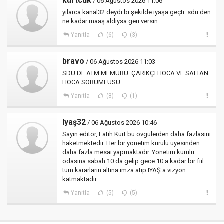
kurtcuk
/ 06 Ağustos 2026 11:06
yılarca kanal32 deydi bi şekilde iyaşa geçti. sdü den
ne kadar maaş aldıysa geri versin
Yanıtla
(6)
(3)
bravo
/ 06 Ağustos 2026 11:03
SDÜ DE ATM MEMURU. ÇARIKÇI HOCA VE SALTAN
HOCA SORUMLUSU
Yanıtla
(8)
(1)
Iyaş32
/ 06 Ağustos 2026 10:46
Sayın editör, Fatih Kurt bu övgülerden daha fazlasını
haketmektedir. Her bir yönetim kurulu üyesinden
daha fazla mesai yapmaktadır. Yönetim kurulu
odasına sabah 10 da gelip gece 10 a kadar bir fiil
tüm kararların altına imza atıp IYAŞ a vizyon
katmaktadır.
Yanıtla
(5)
(5)