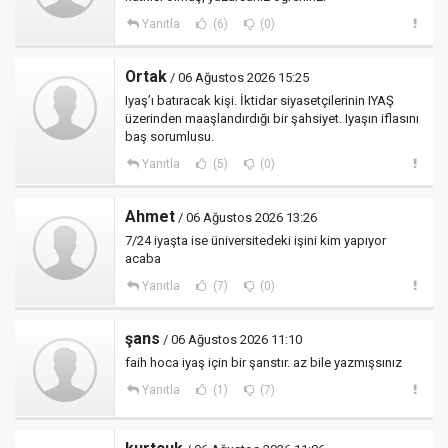
Yanıtla
(6)
(0)
Ortak
/ 06 Ağustos 2026 15:25
Iyaş’ı batıracak kişi. İktidar siyasetçilerinin IYAŞ
üzerinden maaşlandırdığı bir şahsiyet. Iyaşın iflasını
baş sorumlusu.
Yanıtla
(5)
(0)
Ahmet
/ 06 Ağustos 2026 13:26
7/24 iyaşta ise üniversitedeki işini kim yapıyor
acaba
Yanıtla
(7)
(0)
şans
/ 06 Ağustos 2026 11:10
faih hoca iyaş için bir şanstır. az bile yazmışsınız
Yanıtla
(1)
(7)