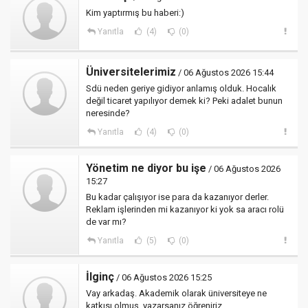
Kim yaptırmış bu haberi:)
Yanıtla
(4)
(0)
Üniversitelerimiz
/ 06 Ağustos 2026 15:44
Sdü neden geriye gidiyor anlamış olduk. Hocalık
değil ticaret yapılıyor demek ki? Peki adalet bunun
neresinde?
Yanıtla
(4)
(0)
Yönetim ne diyor bu işe
/ 06 Ağustos 2026
15:27
Bu kadar çalışıyor ise para da kazanıyor derler.
Reklam işlerinden mi kazanıyor ki yok sa aracı rolü
de var mı?
Yanıtla
(5)
(0)
İlginç
/ 06 Ağustos 2026 15:25
Vay arkadaş. Akademik olarak üniversiteye ne
katkısı olmuş, yazarsanız öğreniriz.