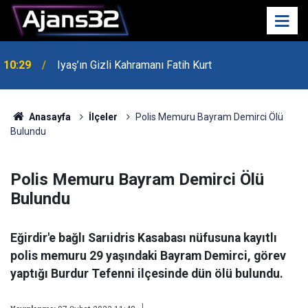
10:29
Iyaş’ın Gizli Kahramanı Fatih Kurt
00:52
Isparta'da Asker Eğlencesinde Kavga Çıktı
Anasayfa
İlçeler
Polis Memuru Bayram Demirci Ölü
Bulundu
Polis Memuru Bayram Demirci Ölü
Bulundu
Eğirdir'e bağlı Sarıidris Kasabası nüfusuna kayıtlı
polis memuru 29 yaşındaki Bayram Demirci, görev
yaptığı Burdur Tefenni ilçesinde dün ölü bulundu.