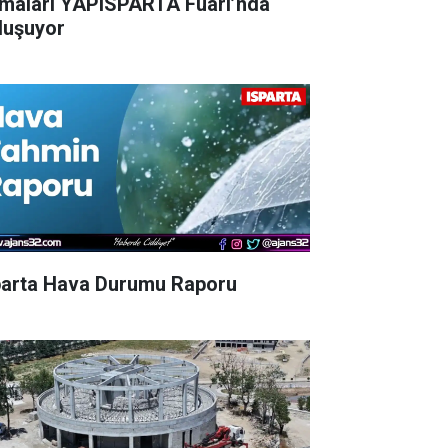
rmaları YAPISPARTA Fuarı’nda
luşuyor
parta Hava Durumu Raporu