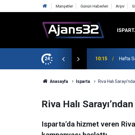
Manşetler
Günün Haberleri
Arşiv
S
ISPART
şmalarına Başladı
24
10:15
Hafta S
Anasayfa
Isparta
Riva Halı Sarayı’nd
Riva Halı Sarayı’ndan
Isparta’da hizmet veren Riva 