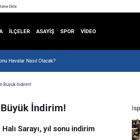
itene Ekle
A
İLÇELER
ASAYİŞ
SPOR
VIDEO
onu Havalar Nasıl Olacak?
an Büyük İndirim!
 Büyük İndirim!
Is
Halı Sarayı, yıl sonu indirim