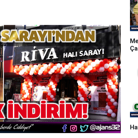
Me
Ça
Ha