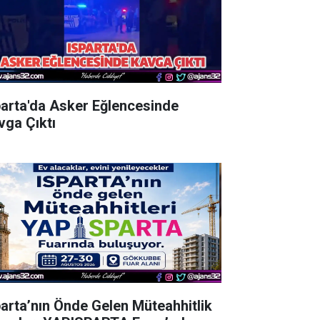
parta'da Asker Eğlencesinde
vga Çıktı
parta’nın Önde Gelen Müteahhitlik