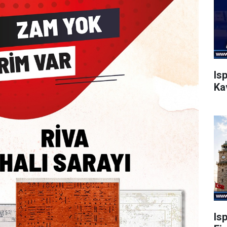
Is
Ka
Is