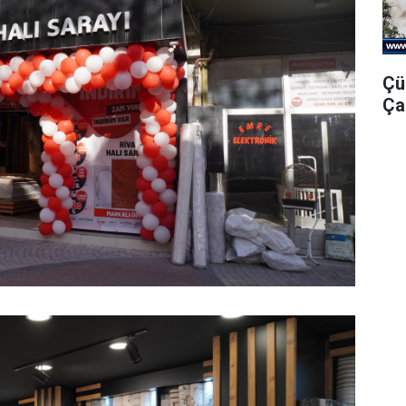
Çü
Ça