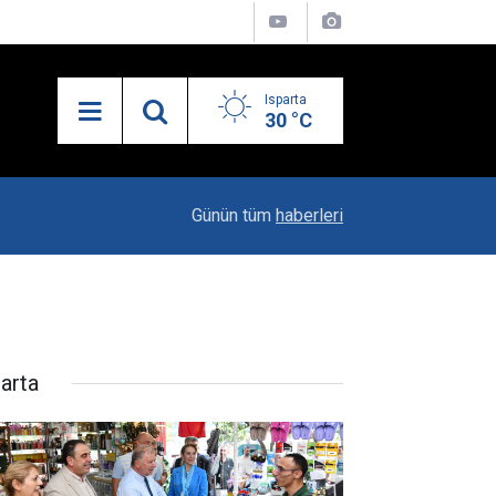
Isparta
30 °C
10:04
Kaya Ailesinin Mutluluğu: Yağız Ata Dünyaya Göz
Günün tüm
haberleri
parta