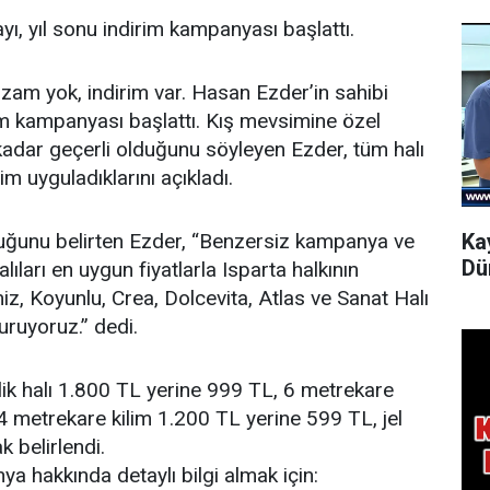
yı, yıl sonu indirim kampanyası başlattı.
n zam yok, indirim var. Hasan Ezder’in sahibi
rim kampanyası başlattı. Kış mevsimine özel
adar geçerli olduğunu söyleyen Ezder, tüm halı
m uyguladıklarını açıkladı.
Ka
lduğunu belirten Ezder, “Benzersiz kampanya ve
Dü
halıları en uygun fiyatlarla Isparta halkının
, Koyunlu, Crea, Dolcevita, Atlas ve Sanat Halı
uruyoruz.” dedi.
ik halı 1.800 TL yerine 999 TL, 6 metrekare
 4 metrekare kilim 1.200 TL yerine 599 TL, jel
k belirlendi.
 hakkında detaylı bilgi almak için: