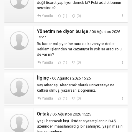
değil ticaret yapılıyor demek ki? Peki adalet bunun
neresinde?
Yanıtla
(1)
(0)
Yönetim ne diyor bu işe
/ 06 Ağustos 2026
15:27
Bu kadar çalışıyor ise para da kazanıyor derler.
Reklam işlerinden mi kazanıyor ki yok sa aracı rolü
de var mı?
Yanıtla
(1)
(0)
İlginç
/ 06 Ağustos 2026 15:25
Vay arkadaş. Akademik olarak üniversiteye ne
katkısı olmuş, yazarsanız öğreniriz.
Yanıtla
(1)
(0)
Ortak
/ 06 Ağustos 2026 15:25
Iyaş’ı batıracak kişi. İktidar siyasetçilerinin IYAŞ
üzerinden maaşlandırdığı bir şahsiyet. Iyaşın iflasını
baş sorumlusu.