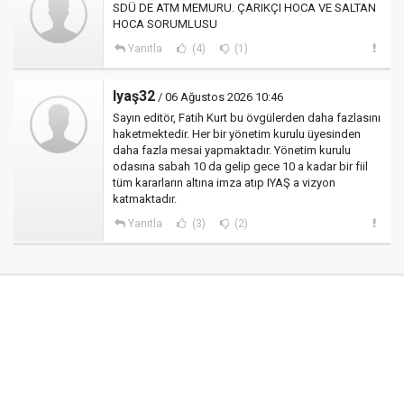
SDÜ DE ATM MEMURU. ÇARIKÇI HOCA VE SALTAN
HOCA SORUMLUSU
Yanıtla
(4)
(1)
Iyaş32
/ 06 Ağustos 2026 10:46
Sayın editör, Fatih Kurt bu övgülerden daha fazlasını
haketmektedir. Her bir yönetim kurulu üyesinden
daha fazla mesai yapmaktadır. Yönetim kurulu
odasına sabah 10 da gelip gece 10 a kadar bir fiil
tüm kararların altına imza atıp IYAŞ a vizyon
katmaktadır.
Yanıtla
(3)
(2)