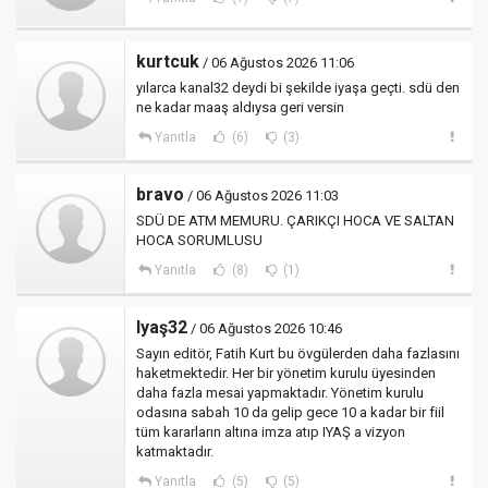
kurtcuk
/ 06 Ağustos 2026 11:06
yılarca kanal32 deydi bi şekilde iyaşa geçti. sdü den
ne kadar maaş aldıysa geri versin
Yanıtla
(6)
(3)
bravo
/ 06 Ağustos 2026 11:03
SDÜ DE ATM MEMURU. ÇARIKÇI HOCA VE SALTAN
HOCA SORUMLUSU
Yanıtla
(8)
(1)
Iyaş32
/ 06 Ağustos 2026 10:46
Sayın editör, Fatih Kurt bu övgülerden daha fazlasını
haketmektedir. Her bir yönetim kurulu üyesinden
daha fazla mesai yapmaktadır. Yönetim kurulu
odasına sabah 10 da gelip gece 10 a kadar bir fiil
tüm kararların altına imza atıp IYAŞ a vizyon
katmaktadır.
Yanıtla
(5)
(5)