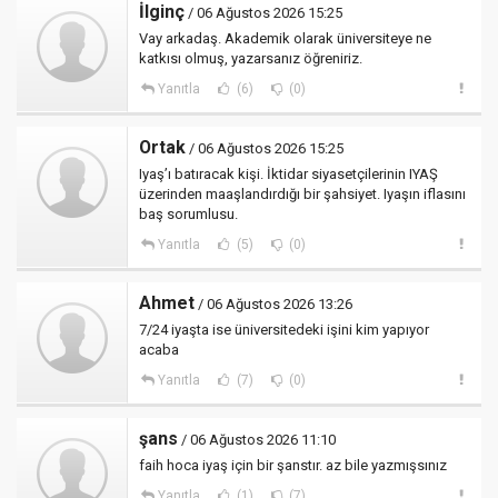
İlginç
/ 06 Ağustos 2026 15:25
Vay arkadaş. Akademik olarak üniversiteye ne
katkısı olmuş, yazarsanız öğreniriz.
Yanıtla
(6)
(0)
Ortak
/ 06 Ağustos 2026 15:25
Iyaş’ı batıracak kişi. İktidar siyasetçilerinin IYAŞ
üzerinden maaşlandırdığı bir şahsiyet. Iyaşın iflasını
baş sorumlusu.
Yanıtla
(5)
(0)
Ahmet
/ 06 Ağustos 2026 13:26
7/24 iyaşta ise üniversitedeki işini kim yapıyor
acaba
Yanıtla
(7)
(0)
şans
/ 06 Ağustos 2026 11:10
faih hoca iyaş için bir şanstır. az bile yazmışsınız
Yanıtla
(1)
(7)