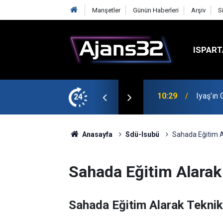
Manşetler
Günün Haberleri
Arşiv
S
ISPART
t
24
00:52
Isparta
Anasayfa
Sdü-Isubü
Sahada Eğitim Al
Sahada Eğitim Alarak 
Sahada Eğitim Alarak Teknikl