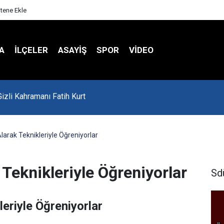
itene Ekle
A
İLÇELER
ASAYİŞ
SPOR
VIDEO
'da Asker Eğlencesinde Kavga Çıktı
arak Teknikleriyle Öğreniyorlar
Teknikleriyle Öğreniyorlar
Sd
eriyle Öğreniyorlar