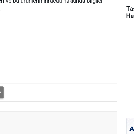
ri ve bu ürünlerin ihracatı hakkında bilgiler
Ta
.
He