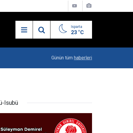
Isparta
23 °C
21:34
Uzaktan Hasta Değerlendirme Sistemi İle Yeni
Günün tüm
haberleri
ü-Isubü