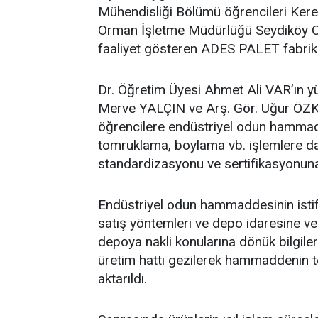
Mühendisliği Bölümü öğrencileri Ker
Orman İşletme Müdürlüğü Seydiköy 
faaliyet gösteren ADES PALET fabrika
Dr. Öğretim Üyesi Ahmet Ali VAR’ın y
Merve YALÇIN ve Arş. Gör. Uğur ÖZK
öğrencilere endüstriyel odun hammadde
tomruklama, boylama vb. işlemlere dair
standardizasyonu ve sertifikasyonuna y
Endüstriyel odun hammaddesinin istif
satış yöntemleri ve depo idaresine ve 
depoya nakli konularına dönük bilgile
üretim hattı gezilerek hammaddenin t
aktarıldı.