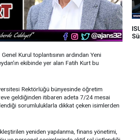
IS
Sü
n Genel Kurul toplantısının ardından
Yeni
dan’ın ekibinde yer alan Fatih Kurt bu
ersitesi Rektörlüğü bünyesinde öğretim
öreve geldiğinden itibaren adeta 7/24 mesai
endiği sorumluluklarla dikkat çeken isimlerden
leştirilen yeniden yapılanma, finans yönetimi,
y ve personel seçimlerinde aktif rol üstlendiği