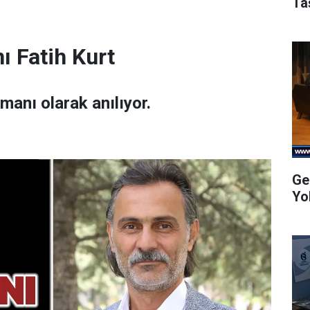
Ta
ı Fatih Kurt
amanı olarak anılıyor.
Ge
Yo