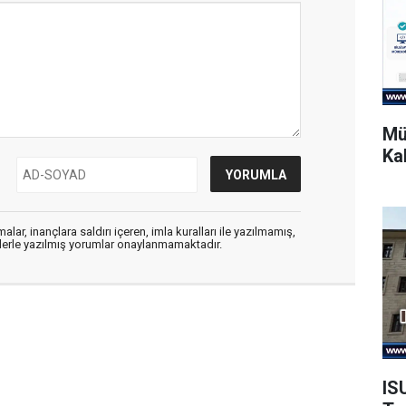
Mü
Ka
alar, inançlara saldırı içeren, imla kuralları ile yazılmamış,
flerle yazılmış yorumlar onaylanmamaktadır.
IS