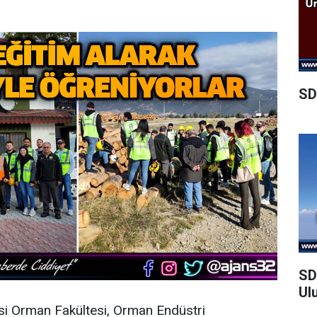
SD
SD
Ul
esi Orman Fakültesi, Orman Endüstri