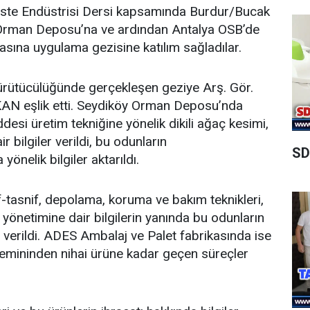
este Endüstrisi Dersi kapsamında Burdur/Bucak
Orman Deposu’na ve ardından Antalya OSB’de
sına uygulama gezisine katılım sağladılar.
ürütücülüğünde gerçekleşen geziye Arş. Gör.
AN eşlik etti. Seydiköy Orman Deposu’nda
si üretim tekniğine yönelik dikili ağaç kesimi,
 bilgiler verildi, bu odunların
SD
önelik bilgiler aktarıldı.
-tasnif, depolama, koruma ve bakım teknikleri,
yönetimine dair bilgilerin yanında bu odunların
r verildi. ADES Ambalaj ve Palet fabrikasında ise
emininden nihai ürüne kadar geçen süreçler