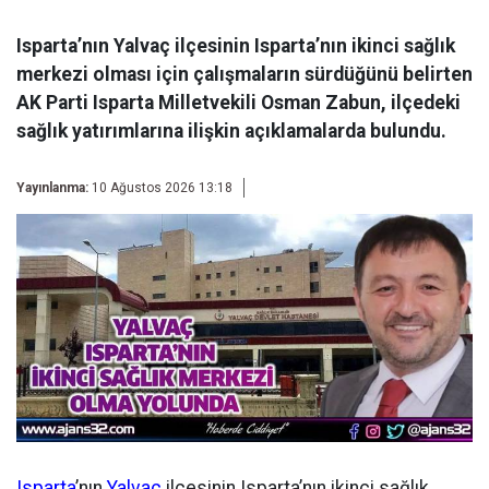
Isparta’nın Yalvaç ilçesinin Isparta’nın ikinci sağlık
merkezi olması için çalışmaların sürdüğünü belirten
AK Parti Isparta Milletvekili Osman Zabun, ilçedeki
sağlık yatırımlarına ilişkin açıklamalarda bulundu.
Yayınlanma:
10 Ağustos 2026 13:18
Isparta
’nın
Yalvaç
ilçesinin Isparta’nın ikinci sağlık