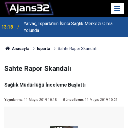
Yalvaç, Isparta’nın İkinci Sağlık Merkezi Olma
13:18
Yolunda
MHP Genel Başkan Yardımcısı Bayraktar Isparta’da
13:14
Konuştu
Anasayfa
Isparta
Sahte Rapor Skandalı
Sahte Rapor Skandalı
Sağlık Müdürlüğü İnceleme Başlattı
Yayınlanma:
11 Mayıs 2019 10:18
Güncelleme:
11 Mayıs 2019 10:21