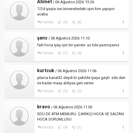
Ahmet
/ 06 Ağustos 2026 13:26
7/24 iyaşta ise üniversitedeki işini kim yapıyor
acaba
Yanıtla
(0)
(0)
şans
/ 06 Ağustos 2026 11:10
faih hoca iyaş için bir şanstır. az bile yazmışsınız
Yanıtla
(1)
(4)
kurtcuk
/ 06 Ağustos 2026 11:06
yılarca kanal32 deydi bi şekilde iyaşa geçti. sdü den
ne kadar maaş aldıysa geri versin
Yanıtla
(3)
(3)
bravo
/ 06 Ağustos 2026 11:03
SDÜ DE ATM MEMURU. ÇARIKÇI HOCA VE SALTAN
HOCA SORUMLUSU
Yanıtla
(4)
(1)