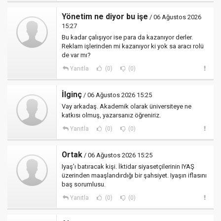
Yönetim ne diyor bu işe
/ 06 Ağustos 2026
15:27
Bu kadar çalışıyor ise para da kazanıyor derler.
Reklam işlerinden mi kazanıyor ki yok sa aracı rolü
de var mı?
Yanıtla
(0)
(0)
İlginç
/ 06 Ağustos 2026 15:25
Vay arkadaş. Akademik olarak üniversiteye ne
katkısı olmuş, yazarsanız öğreniriz.
Yanıtla
(0)
(0)
Ortak
/ 06 Ağustos 2026 15:25
Iyaş’ı batıracak kişi. İktidar siyasetçilerinin IYAŞ
üzerinden maaşlandırdığı bir şahsiyet. Iyaşın iflasını
baş sorumlusu.
Yanıtla
(0)
(0)