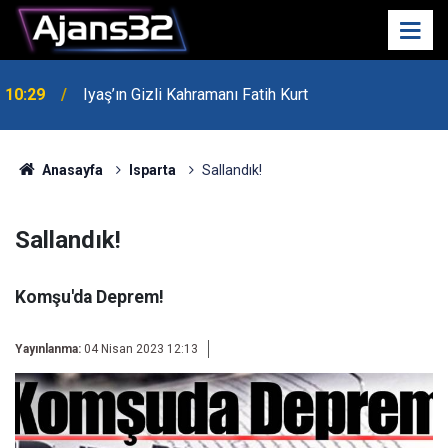
00:52
Isparta'da Asker Eğlencesinde Kavga Çıktı
Anasayfa
Isparta
Sallandık!
Sallandık!
Komşu'da Deprem!
Yayınlanma:
04 Nisan 2023 12:13