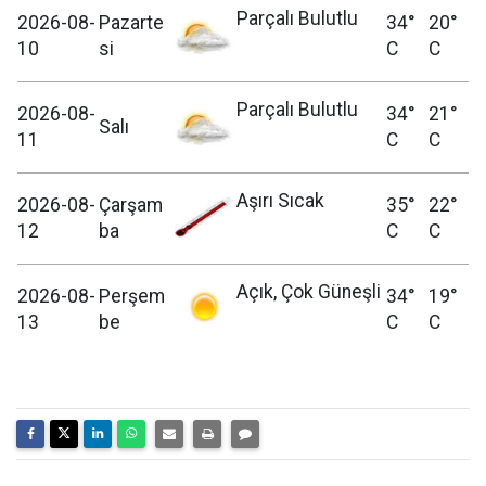
Parçalı Bulutlu
2026-08-
Pazarte
34°
20°
10
si
C
C
Parçalı Bulutlu
2026-08-
34°
21°
Salı
11
C
C
Aşırı Sıcak
2026-08-
Çarşam
35°
22°
12
ba
C
C
Açık, Çok Güneşli
2026-08-
Perşem
34°
19°
13
be
C
C