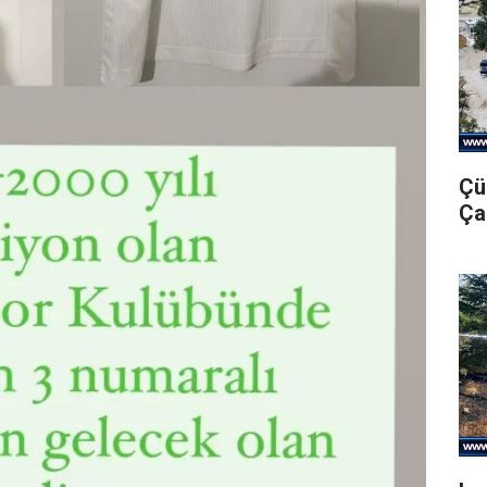
Çü
Ça