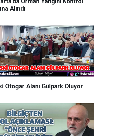
parta'da Orman Yangını Kontrol
ına Alındı
Eski Otogar Alanı Gülpark Oluyor