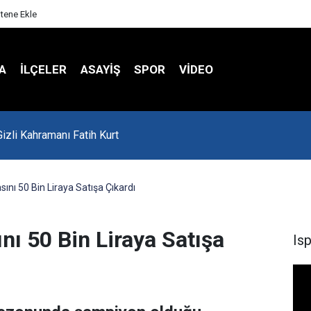
itene Ekle
A
İLÇELER
ASAYİŞ
SPOR
VIDEO
'da Asker Eğlencesinde Kavga Çıktı
nı 50 Bin Liraya Satışa Çıkardı
ı 50 Bin Liraya Satışa
Is