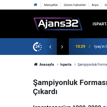
Manşetler
Günün Haberleri
Arşiv
S
ISPART
t
24
00:52
Isparta
Anasayfa
Isparta
Şampiyonluk Forması
Şampiyonluk Formasın
Çıkardı