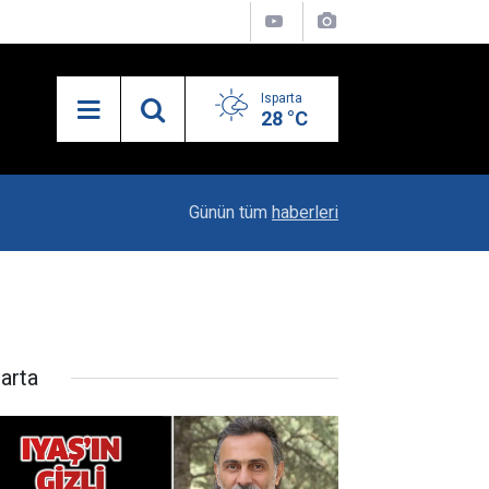
Isparta
28 °C
21:34
Uzaktan Hasta Değerlendirme Sistemi İle Yeni
Günün tüm
haberleri
parta