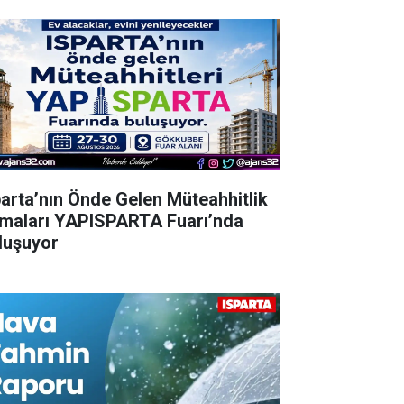
parta’nın Önde Gelen Müteahhitlik
rmaları YAPISPARTA Fuarı’nda
luşuyor