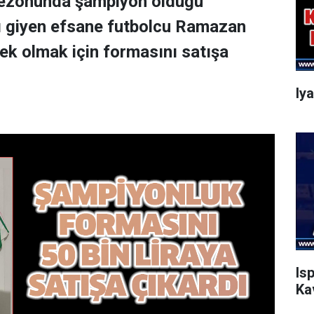
sezonunda şampiyon olduğu
 giyen efsane futbolcu Ramazan
k olmak için formasını satışa
Iy
Is
Ka