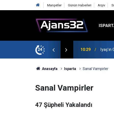
Manşetler
Günün Haberleri
Arşiv
S
ISPART
t
24
00:52
Isparta
Anasayfa
Isparta
Sanal Vampirler
Sanal Vampirler
47 Şüpheli Yakalandı