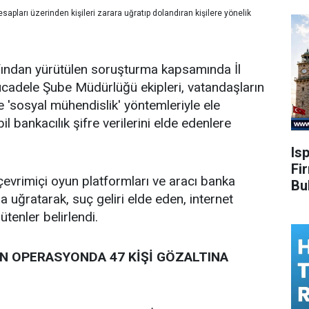
esapları üzerinden kişileri zarara uğratıp dolandıran kişilere yönelik
fından yürütülen soruşturma kapsamında İl
cadele Şube Müdürlüğü ekipleri, vatandaşların
e 'sosyal mühendislik' yöntemleriyle ele
il bankacılık şifre verilerini elde edenlere
Is
Fi
 çevrimiçi oyun platformları ve aracı banka
Bu
 uğratarak, suç geliri elde eden, internet
ütenler belirlendi.
LEN OPERASYONDA 47 KİŞİ GÖZALTINA