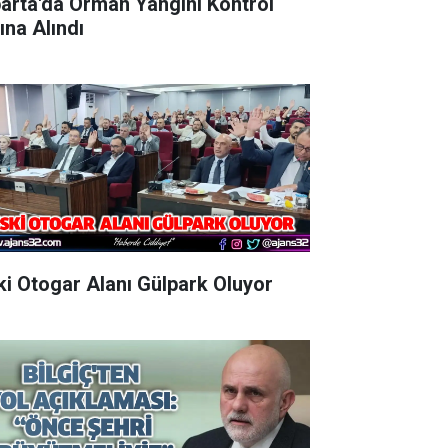
parta'da Orman Yangını Kontrol
ına Alındı
Eski Otogar Alanı Gülpark Oluyor