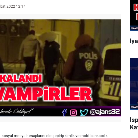
bat 2022 12:14
Iy
Is
Ka
 sosyal medya hesaplarını ele geçirip kimlik ve mobil bankacılık