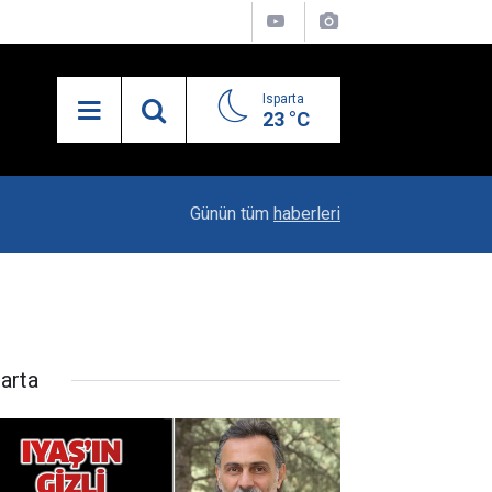
Isparta
23 °C
21:34
Uzaktan Hasta Değerlendirme Sistemi İle Yeni
Günün tüm
haberleri
parta