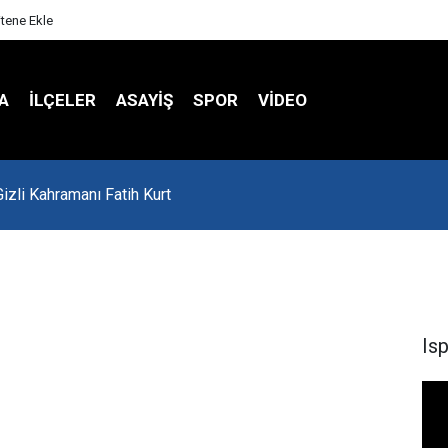
itene Ekle
A
İLÇELER
ASAYİŞ
SPOR
VIDEO
'da Asker Eğlencesinde Kavga Çıktı
Is