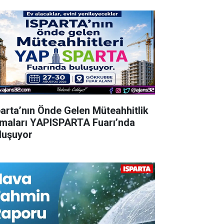
parta’nın Önde Gelen Müteahhitlik
rmaları YAPISPARTA Fuarı’nda
luşuyor