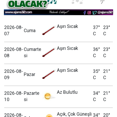
Aşırı Sıcak
2026-08-
37°
23°
Cuma
07
C
C
Aşırı Sıcak
2026-08-
Cumarte
36°
23°
08
si
C
C
Aşırı Sıcak
2026-08-
35°
21°
Pazar
09
C
C
Az Bulutlu
2026-08-
Pazarte
34°
21°
10
si
C
C
Açık, Çok Güneşli
2026-08-
34°
20°