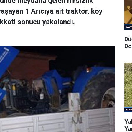
yünde meydana gelen hırsızlık
aşayan 1 Arıcıya ait traktör, köy
kkati sonucu yakalandı.
Dü
Dö
Ya
Yar