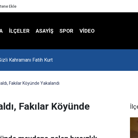
itene Ekle
A
İLÇELER
ASAYİŞ
SPOR
VIDEO
'da Asker Eğlencesinde Kavga Çıktı
aldı, Fakılar Köyünde Yakalandı
ldı, Fakılar Köyünde
İlç