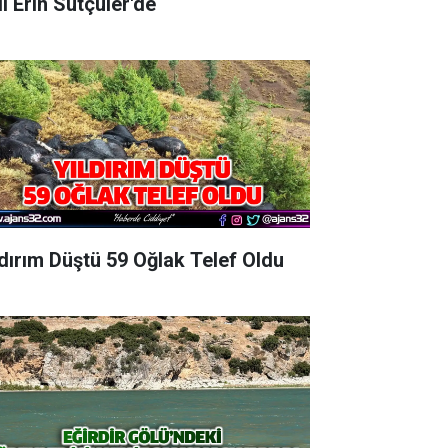
Vali Erin Sütçüler'de
ldırım Düştü 59 Oğlak Telef Oldu