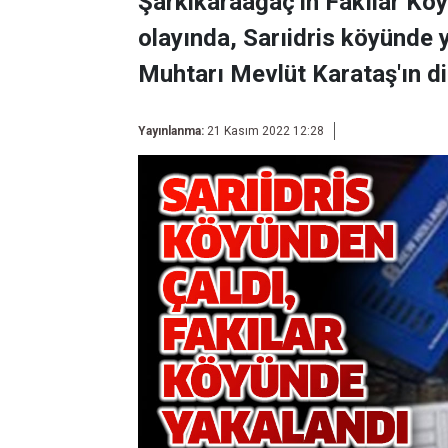
Şarkikaraağaç'ın Fakılar Kö
olayında, Sarıidris köyünde y
Muhtarı Mevlüt Karataş'ın di
Yayınlanma:
21 Kasım 2022 12:28