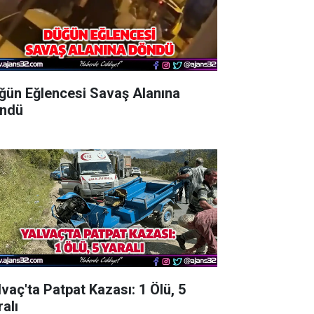
ğün Eğlencesi Savaş Alanına
ndü
lvaç'ta Patpat Kazası: 1 Ölü, 5
alı