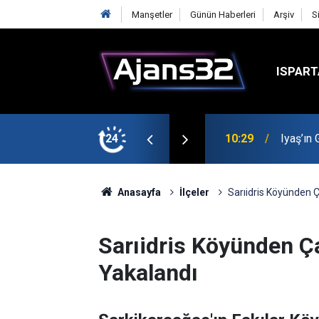
Manşetler
Günün Haberleri
Arşiv
S
ISPART
t
24
00:52
Isparta
Anasayfa
İlçeler
Sarıidris Köyünden Ç
Sarıidris Köyünden Ça
Yakalandı