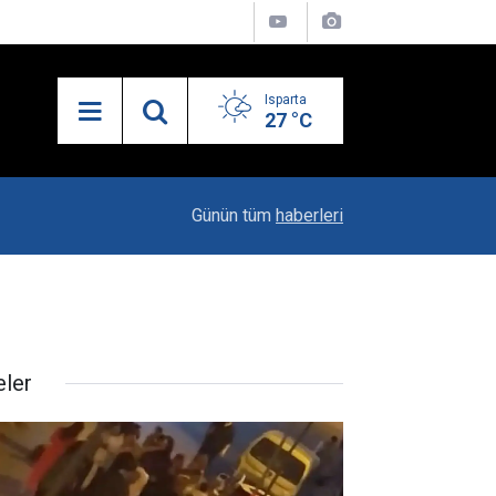
Isparta
27 °C
21:34
Uzaktan Hasta Değerlendirme Sistemi İle Yeni
Günün tüm
haberleri
eler