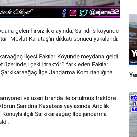
ana gelen hırsızlık olayında, Sarıidris köyünde
tarı Mevlüt Karataş'ın dikkati sonucu yakalandı.
ikaraağaç İlçesi Fakılar Köyünde meydana geldi.
 üzerinde,i çekili traktörü fark eden Fakılar
 Şarkikaraağaç İlçe Jandarma Komutanlığına
Yen
kamyonet ve üzeri branda ile örtülmüş traktöre
törün Sarıidris Kasabası yaylasında Arıcılık
 Konuyla ilgili Şarkikaraağaç İlçe jandarma
ldı.