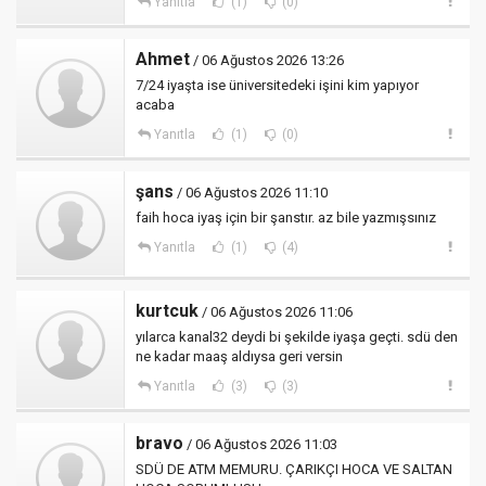
Yanıtla
(1)
(0)
Ahmet
/ 06 Ağustos 2026 13:26
7/24 iyaşta ise üniversitedeki işini kim yapıyor
acaba
Yanıtla
(1)
(0)
şans
/ 06 Ağustos 2026 11:10
faih hoca iyaş için bir şanstır. az bile yazmışsınız
Yanıtla
(1)
(4)
kurtcuk
/ 06 Ağustos 2026 11:06
yılarca kanal32 deydi bi şekilde iyaşa geçti. sdü den
ne kadar maaş aldıysa geri versin
Yanıtla
(3)
(3)
bravo
/ 06 Ağustos 2026 11:03
SDÜ DE ATM MEMURU. ÇARIKÇI HOCA VE SALTAN