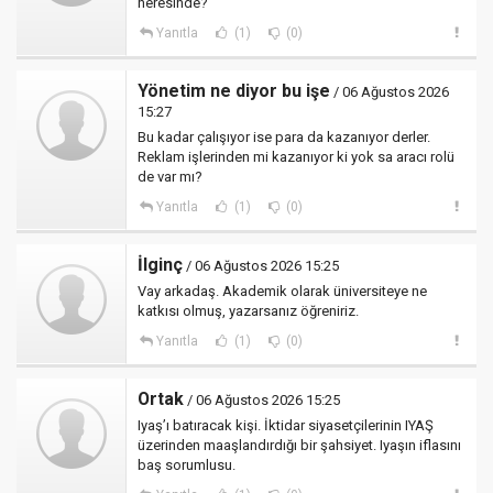
neresinde?
Yanıtla
(1)
(0)
Yönetim ne diyor bu işe
/ 06 Ağustos 2026
15:27
Bu kadar çalışıyor ise para da kazanıyor derler.
Reklam işlerinden mi kazanıyor ki yok sa aracı rolü
de var mı?
Yanıtla
(1)
(0)
İlginç
/ 06 Ağustos 2026 15:25
Vay arkadaş. Akademik olarak üniversiteye ne
katkısı olmuş, yazarsanız öğreniriz.
Yanıtla
(1)
(0)
Ortak
/ 06 Ağustos 2026 15:25
Iyaş’ı batıracak kişi. İktidar siyasetçilerinin IYAŞ
üzerinden maaşlandırdığı bir şahsiyet. Iyaşın iflasını
baş sorumlusu.