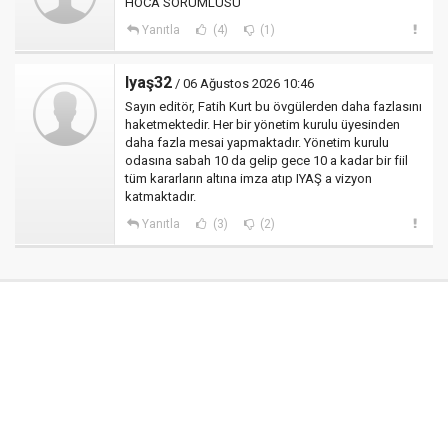
HOCA SORUMLUSU
Yanıtla
(4)
(1)
Iyaş32
/ 06 Ağustos 2026 10:46
Sayın editör, Fatih Kurt bu övgülerden daha fazlasını
haketmektedir. Her bir yönetim kurulu üyesinden
daha fazla mesai yapmaktadır. Yönetim kurulu
odasına sabah 10 da gelip gece 10 a kadar bir fiil
tüm kararların altına imza atıp IYAŞ a vizyon
katmaktadır.
Yanıtla
(3)
(2)