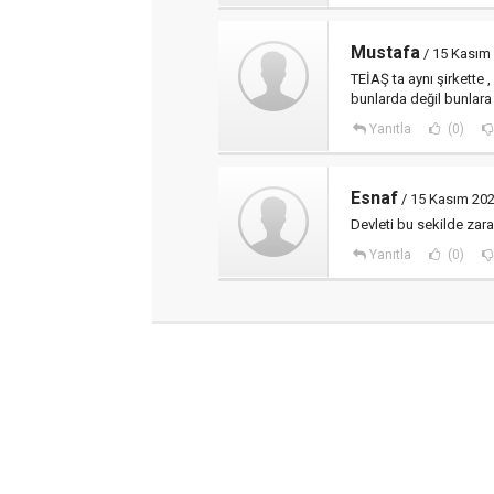
Mustafa
/ 15 Kasım
TEİAŞ ta aynı şirkette , 
bunlarda değil bunlara 
Yanıtla
(0)
Esnaf
/ 15 Kasım 202
Devleti bu sekilde zara
Yanıtla
(0)