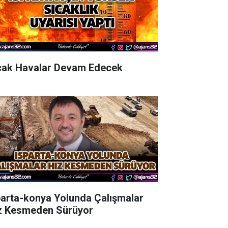
cak Havalar Devam Edecek
parta-konya Yolunda Çalışmalar
z Kesmeden Sürüyor