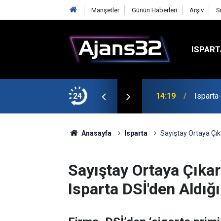
Manşetler
Günün Haberleri
Arşiv
S
ISPART
24
14:19
Isparta
Anasayfa
Isparta
Sayıştay Ortaya Çık
Sayıştay Ortaya Çıkar
Isparta DSİ'den Aldığ