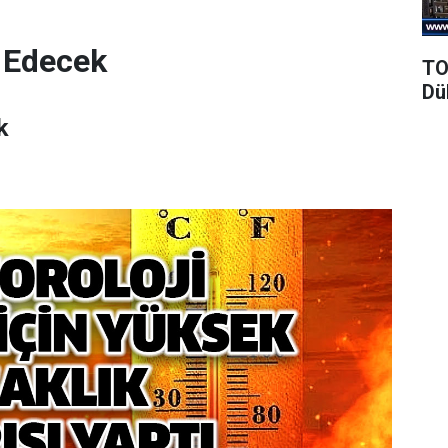
 Edecek
TO
Dü
k