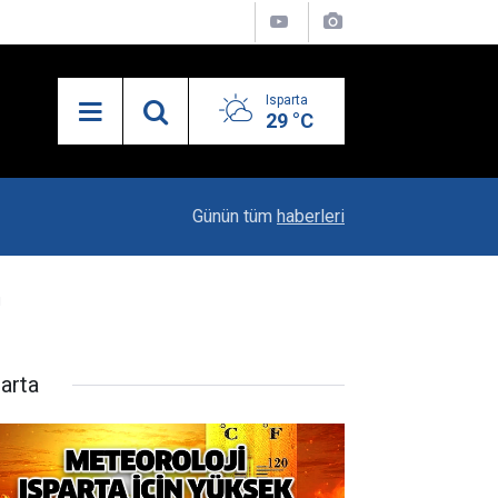
Isparta
29 °C
13:55
Isparta'nın Yatırım Dosyası Devletin Zirvesinde
Günün tüm
haberleri
u
parta