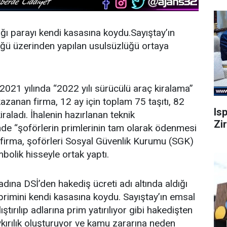
dığı parayı kendi kasasına koydu.Sayıştay’ın
üğü üzerinden yapılan usulsüzlüğü ortaya
2021 yılında “2022 yılı sürücülü araç kiralama”
 kazanan firma, 12 ay için toplam 75 taşıtı, 82
Is
aladı. İhalenin hazırlanan teknik
Zi
de “şoförlerin primlerinin tam olarak ödenmesi
lan firma, şoförleri Sosyal Güvenlik Kurumu (SGK)
olik hisseyle ortak yaptı.
 adına DSİ’den hakediş ücreti adı altında aldığı
primini kendi kasasına koydu. Sayıştay’ın emsal
ştırılıp adlarına prim yatırılıyor gibi hakedişten
kırılık oluşturuyor ve kamu zararına neden