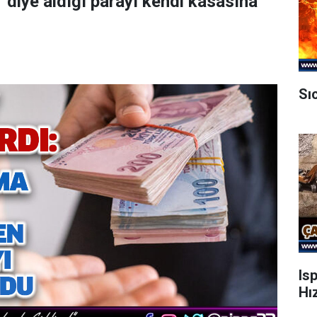
’ diye aldığı parayı kendi kasasına
Sı
Is
Hı