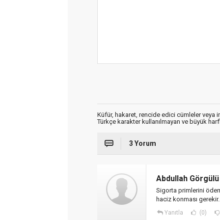
Küfür, hakaret, rencide edici cümleler veya im
Türkçe karakter kullanılmayan ve büyük har
3 Yorum
Abdullah Görgülü
Sigorta primlerini ödem
haciz konması gerekir.
Yanıtla
(0)