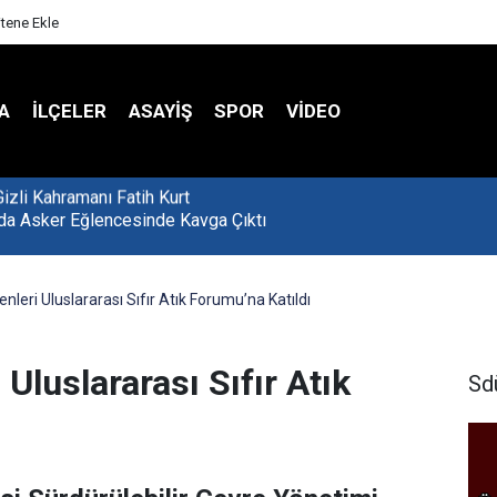
itene Ekle
A
İLÇELER
ASAYİŞ
SPOR
VIDEO
'da Asker Eğlencesinde Kavga Çıktı
eri Uluslararası Sıfır Atık Forumu’na Katıldı
luslararası Sıfır Atık
Sd