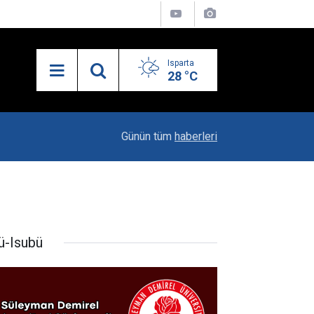
Isparta
28 °C
21:34
Uzaktan Hasta Değerlendirme Sistemi İle Yeni
Günün tüm
haberleri
ü-Isubü