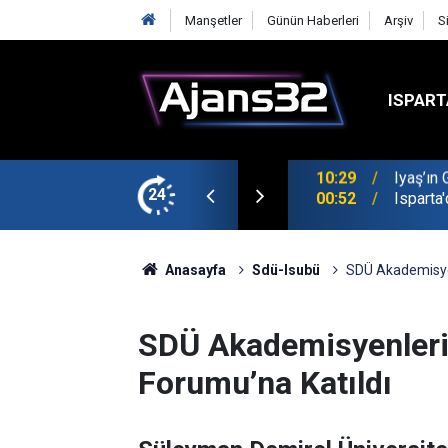
Manşetler
Günün Haberleri
Arşiv
S
ISPART
t
24
00:52
Isparta
Anasayfa
Sdü-Isubü
SDÜ Akademisyenl
SDÜ Akademisyenleri U
Forumu’na Katıldı