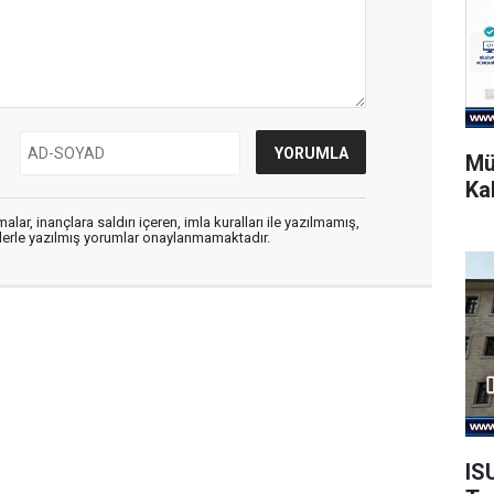
Mü
Ka
alar, inançlara saldırı içeren, imla kuralları ile yazılmamış,
flerle yazılmış yorumlar onaylanmamaktadır.
IS