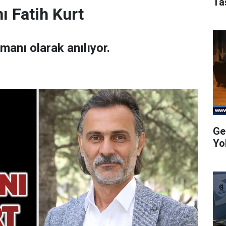
Ta
ı Fatih Kurt
amanı olarak anılıyor.
Ge
Yo