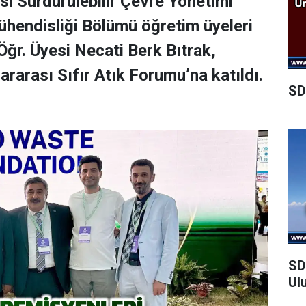
i Sürdürülebilir Çevre Yönetimi
hendisliği Bölümü öğretim üyeleri
 Öğr. Üyesi Necati Berk Bıtrak,
ararası Sıfır Atık Forumu’na katıldı.
SD
SD
Ul