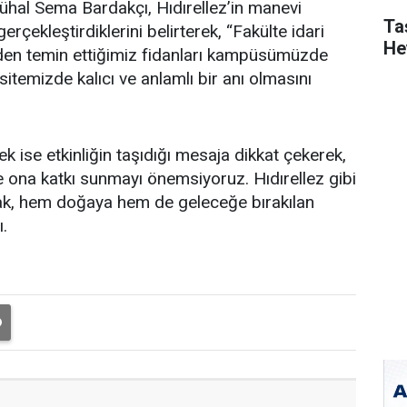
Zühal Sema Bardakçı, Hıdırellez’in manevi
Ta
çekleştirdiklerini belirterek, “Fakülte idari
He
en temin ettiğimiz fidanları kampüsümüzde
sitemizde kalıcı ve anlamlı bir anı olmasını
 ise etkinliğin taşıdığı mesaja dikkat çekerek,
ona katkı sunmayı önemsiyoruz. Hıdırellez gibi
mak, hem doğaya hem de geleceğe bırakılan
ı.