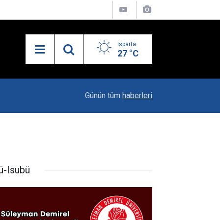
Isparta
27 °C
19:20
Vali Erin: Bu İşin Kenarında Olanlara Bile Bu M
Günün tüm
haberleri
ü-Isubü