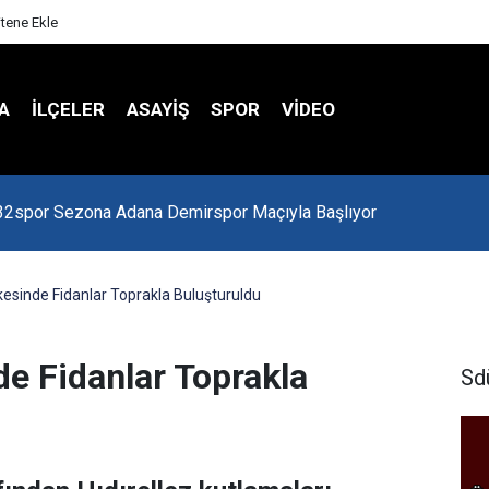
itene Ekle
A
İLÇELER
ASAYİŞ
SPOR
VIDEO
 Kredi Batağında
kesinde Fidanlar Toprakla Buluşturuldu
de Fidanlar Toprakla
Sd