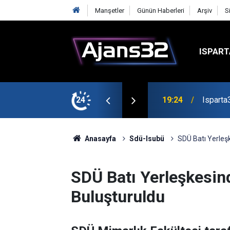
Manşetler
Günün Haberleri
Arşiv
S
ISPART
mirspor Maçıyla Başlıyor
24
19:22
Isparta
Anasayfa
Sdü-Isubü
SDÜ Batı Yerleş
SDÜ Batı Yerleşkesin
Buluşturuldu