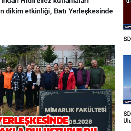
ından Hıdırellez kutlamaları
dikim etkinliği, Batı Yerleşkesinde
SD
SD
Ul