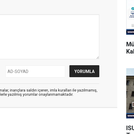
Mü
Ka
alar, inançlara saldırı içeren, imla kuralları ile yazılmamış,
flerle yazılmış yorumlar onaylanmamaktadır.
IS