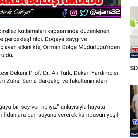
dırellez kutlamaları kapsamında düzenlenen
de gerçekleştirildi. Doğaya saygı ve
amaçlayan etkinlikte, Orman Bölge Müdürlüğü’nden
ruldu.
SD
tesi Dekanı Prof. Dr. Ali Türk, Dekan Yardımcısı
ri Zühal Sema Bardakçı ve fakültenin idari
aya bir şey vermeliyiz” anlayışıyla hayata
ikleri fidanlara can suyunu vererek kampüsün yeşil