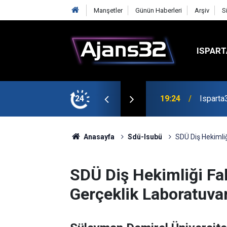
Manşetler
Günün Haberleri
Arşiv
S
ISPART
mirspor Maçıyla Başlıyor
24
19:22
Isparta
Anasayfa
Sdü-Isubü
SDÜ Diş Hekimliğ
SDÜ Diş Hekimliği Fa
Gerçeklik Laboratuvar