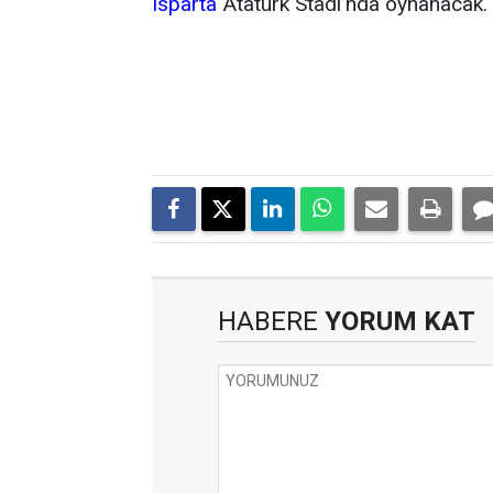
Isparta
Atatürk Stadı’nda oynanacak.
HABERE
YORUM KAT