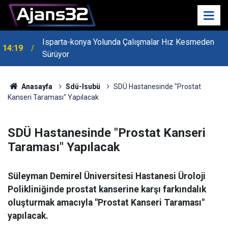
Isparta-konya Yolunda Çalışmalar Hız Kesmeden
14:19
Sürüyor
13:55
Isparta'nın Yatırım Dosyası Devletin Zirvesinde
Anasayfa
Sdü-Isubü
SDÜ Hastanesinde "Prostat
Kanseri Taraması" Yapılacak
SDÜ Hastanesinde "Prostat Kanseri
Taraması" Yapılacak
Süleyman Demirel Üniversitesi Hastanesi Üroloji
Polikliniğinde prostat kanserine karşı farkındalık
oluşturmak amacıyla "Prostat Kanseri Taraması"
yapılacak.