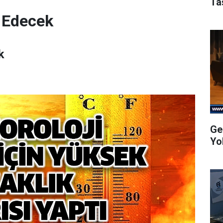
Ta
 Edecek
k
Ge
Yo