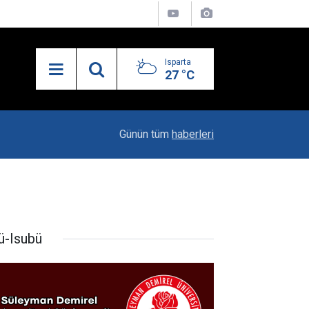
Isparta
27 °C
13:55
Isparta'nın Yatırım Dosyası Devletin Zirvesinde
Günün tüm
haberleri
ü-Isubü