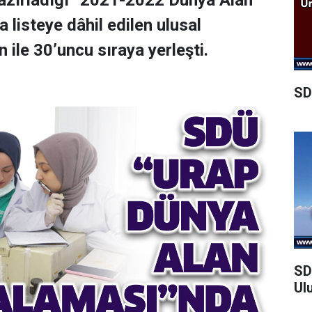
azırladığı “2021-2022 Dünya Alan
 listeye dâhil edilen ulusal
 ile 30’uncu sıraya yerleşti.
SD
SD
Ul