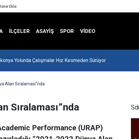
itene Ekle
A
İLÇELER
ASAYİŞ
SPOR
VIDEO
-konya Yolunda Çalışmalar Hız Kesmeden Sürüyor
a Alan Sıralaması”nda
n Sıralaması”nda
Sd
 Academic Performance (URAP)