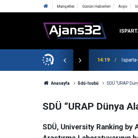
Manşetler
Günün Haberleri
Arşiv
S
ISPART
24
14:19
Isparta
Anasayfa
Sdü-Isubü
SDÜ “URAP Düny
SDÜ “URAP Dünya Ala
SDÜ, University Ranking by