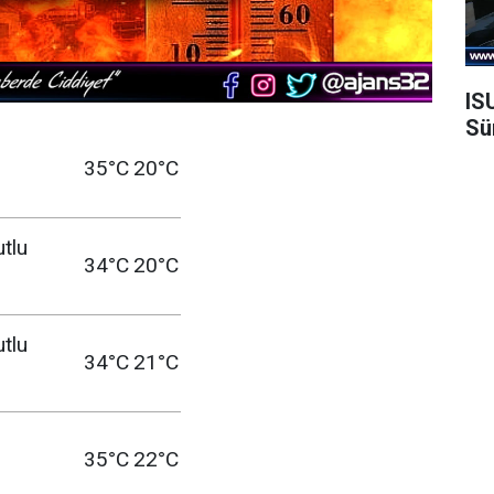
IS
Sü
35°C
20°C
utlu
34°C
20°C
utlu
34°C
21°C
35°C
22°C