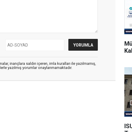
Mü
Ka
alar, inançlara saldırı içeren, imla kuralları ile yazılmamış,
flerle yazılmış yorumlar onaylanmamaktadır.
IS