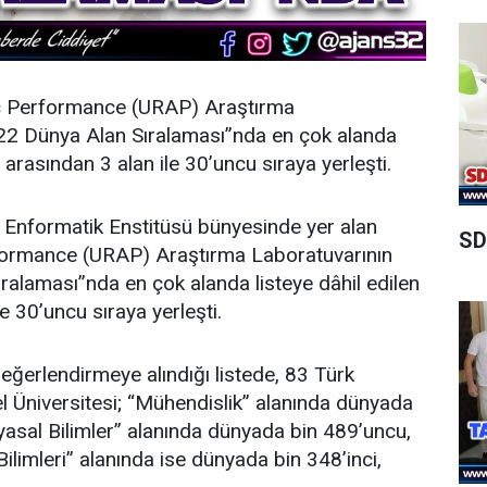
c Performance (URAP) Araştırma
022 Dünya Alan Sıralaması”nda en çok alanda
r arasından 3 alan ile 30’uncu sıraya yerleşti.
 Enformatik Enstitüsü bünyesinde yer alan
SD
formance (URAP) Araştırma Laboratuvarının
ralaması”nda en çok alanda listeye dâhil edilen
le 30’uncu sıraya yerleşti.
eğerlendirmeye alındığı listede, 83 Türk
el Üniversitesi; “Mühendislik” alanında dünyada
myasal Bilimler” alanında dünyada bin 489’uncu,
Bilimleri” alanında ise dünyada bin 348’inci,