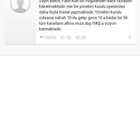
Sayın editör, Fatih Kurt bu övgülerden daha fazlasını
haketmektedir. Her bir yönetim kurulu üyesinden
daha fazla mesai yapmaktadır. Yönetim kurulu
odasına sabah 10 da gelip gece 10 a kadar bir fiil
tüm kararların altına imza atıp IYAŞ a vizyon
katmaktadır.
Yanıtla
(5)
(5)