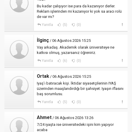
Bu kadar çalışıyor ise para da kazanıyor derler.
Reklam işlerinden mi kazanıyor ki yok sa aracı rolü
de var mı?
Yanıtla
(5)
(0)
İlginç
/ 06 Ağustos 2026 15:25
Vay arkadaş. Akademik olarak üniversiteye ne
katkısı olmuş, yazarsanız öğreniriz.
Yanıtla
(6)
(0)
Ortak
/ 06 Ağustos 2026 15:25
Iyaş’ı batıracak kişi. İktidar siyasetçilerinin IYAŞ
üzerinden maaşlandırdığı bir şahsiyet. Iyaşın iflasını
baş sorumlusu.
Yanıtla
(5)
(0)
Ahmet
/ 06 Ağustos 2026 13:26
7/24 iyaşta ise üniversitedeki işini kim yapıyor
acaba