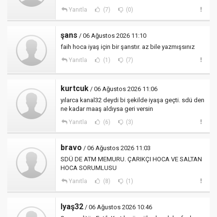
Yanıtla
(7)
(0)
şans
/ 06 Ağustos 2026 11:10
faih hoca iyaş için bir şanstır. az bile yazmışsınız
Yanıtla
(1)
(7)
kurtcuk
/ 06 Ağustos 2026 11:06
yılarca kanal32 deydi bi şekilde iyaşa geçti. sdü den
ne kadar maaş aldıysa geri versin
Yanıtla
(6)
(3)
bravo
/ 06 Ağustos 2026 11:03
SDÜ DE ATM MEMURU. ÇARIKÇI HOCA VE SALTAN
HOCA SORUMLUSU
Yanıtla
(8)
(1)
Iyaş32
/ 06 Ağustos 2026 10:46