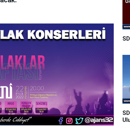
acak.
SD
SD
Ul