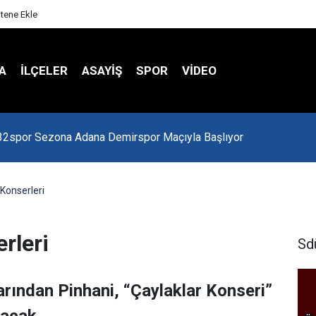
itene Ekle
A
İLÇELER
ASAYİŞ
SPOR
VIDEO
 Kredi Batağında
Konserleri
rleri
Sd
arından Pinhani, “Çaylaklar Konseri”