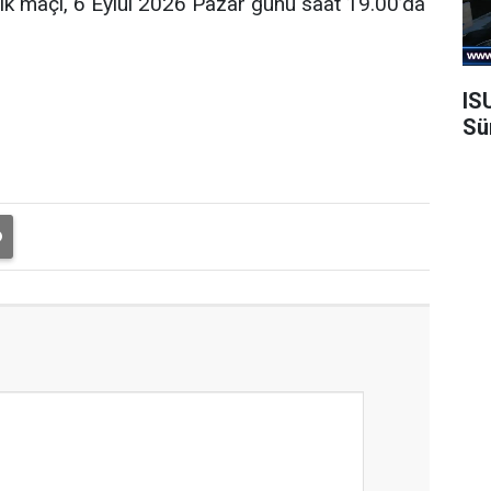
ilk maçı, 6 Eylül 2026 Pazar günü saat 19.00’da
IS
Sü