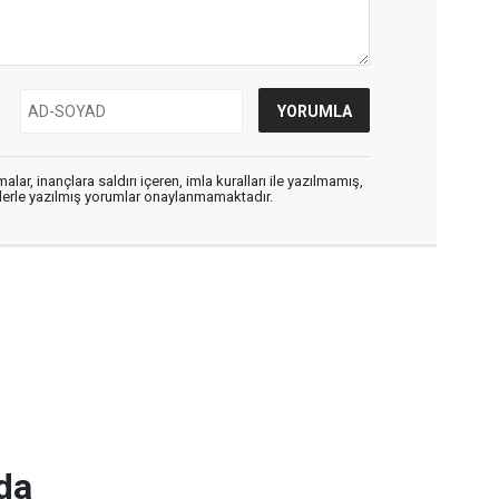
alar, inançlara saldırı içeren, imla kuralları ile yazılmamış,
flerle yazılmış yorumlar onaylanmamaktadır.
da