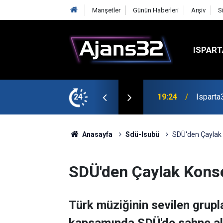
Manşetler
Günün Haberleri
Arşiv
S
ISPART
mirspor Maçıyla Başlıyor
24
19:22
Isparta
Anasayfa
Sdü-Isubü
SDÜ'den Çaylak 
SDÜ'den Çaylak Konse
Türk müziğinin sevilen grupl