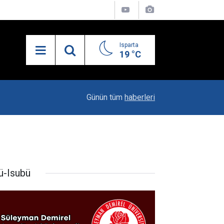
Isparta
19 °C
19:20
Vali Erin: Bu İşin Kenarında Olanlara Bile Bu M
Günün tüm
haberleri
ü-Isubü