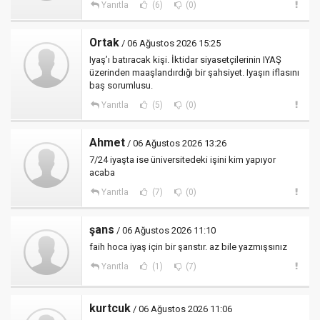
Yanıtla
(6)
(0)
Ortak
/ 06 Ağustos 2026 15:25
Iyaş’ı batıracak kişi. İktidar siyasetçilerinin IYAŞ
üzerinden maaşlandırdığı bir şahsiyet. Iyaşın iflasını
baş sorumlusu.
Yanıtla
(5)
(0)
Ahmet
/ 06 Ağustos 2026 13:26
7/24 iyaşta ise üniversitedeki işini kim yapıyor
acaba
Yanıtla
(7)
(0)
şans
/ 06 Ağustos 2026 11:10
faih hoca iyaş için bir şanstır. az bile yazmışsınız
Yanıtla
(1)
(7)
kurtcuk
/ 06 Ağustos 2026 11:06