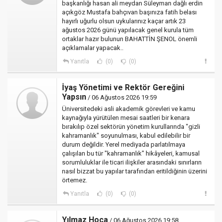
başkanlığı hasan ali meydan Süleyman dağlı erdin
açıkgöz Mustafa bahçıvan başınıza fatih belası
hayırlı uğurlu olsun uykularınız kaçar artık 23
ağustos 2026 günü yapılacak genel kurula tüm
ortaklar hazır bulunun BAHATTİN ŞENOL önemli
açıklamalar yapacak..
Yanıtla
(0)
(0)
İyaş Yönetimi ve Rektör Gereğini
Yapsın
/ 06 Ağustos 2026 19:59
Üniversitedeki asli akademik görevleri ve kamu
kaynağıyla yürütülen mesai saatleri bir kenara
bırakılıp özel sektörün yönetim kurullarında "gizli
kahramanlık" soyunulması, kabul edilebilir bir
durum değildir. Yerel mediyada parlatılmaya
çalışılan bu tür "kahramanlık" hikâyeleri, kamusal
sorumluluklar ile ticari ilişkiler arasındaki sınırların
nasıl bizzat bu yapılar tarafından eritildiğinin üzerini
örtemez.
Yanıtla
(0)
(0)
Yılmaz Hoca
/ 06 Ağustos 2026 19:58