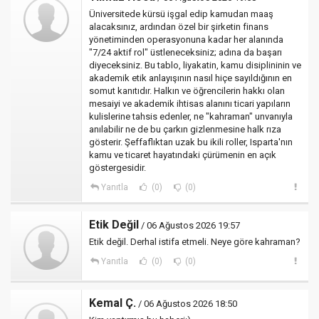
Üniversitede kürsü işgal edip kamudan maaş
alacaksınız, ardından özel bir şirketin finans
yönetiminden operasyonuna kadar her alanında
"7/24 aktif rol" üstleneceksiniz; adına da başarı
diyeceksiniz. Bu tablo, liyakatin, kamu disiplininin ve
akademik etik anlayışının nasıl hiçe sayıldığının en
somut kanıtıdır. Halkın ve öğrencilerin hakkı olan
mesaiyi ve akademik ihtisas alanını ticari yapıların
kulislerine tahsis edenler, ne "kahraman" unvanıyla
anılabilir ne de bu çarkın gizlenmesine halk rıza
gösterir. Şeffaflıktan uzak bu ikili roller, Isparta'nın
kamu ve ticaret hayatındaki çürümenin en açık
göstergesidir.
Yanıtla
(0)
(0)
Etik Değil
/ 06 Ağustos 2026 19:57
Etik değil. Derhal istifa etmeli. Neye göre kahraman?
Yanıtla
(0)
(0)
Kemal Ç.
/ 06 Ağustos 2026 18:50