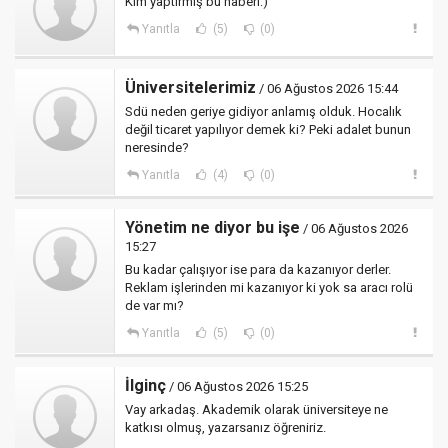
Kim yaptırmış bu haberi:)
Yanıtla
(5)
(0)
Üniversitelerimiz
/ 06 Ağustos 2026 15:44
Sdü neden geriye gidiyor anlamış olduk. Hocalık
değil ticaret yapılıyor demek ki? Peki adalet bunun
neresinde?
Yanıtla
(4)
(0)
Yönetim ne diyor bu işe
/ 06 Ağustos 2026
15:27
Bu kadar çalışıyor ise para da kazanıyor derler.
Reklam işlerinden mi kazanıyor ki yok sa aracı rolü
de var mı?
Yanıtla
(5)
(0)
İlginç
/ 06 Ağustos 2026 15:25
Vay arkadaş. Akademik olarak üniversiteye ne
katkısı olmuş, yazarsanız öğreniriz.