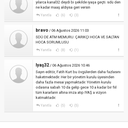
yılarca kanal32 deydi bi şekilde iyaşa geçti. sdü den
ne kadar maaş aldıysa geri versin
Yanıtla
(6)
(3)
bravo
/ 06 Ağustos 2026 11:03
SDÜ DE ATM MEMURU. ÇARIKÇI HOCA VE SALTAN
HOCA SORUMLUSU
Yanıtla
(8)
(1)
Iyaş32
/ 06 Ağustos 2026 10:46
Sayın editör, Fatih Kurt bu övgülerden daha fazlasını
haketmektedir. Her bir yönetim kurulu üyesinden
daha fazla mesai yapmaktadır. Yönetim kurulu
odasına sabah 10 da gelip gece 10 a kadar bir fiil
tüm kararların altına imza atıp IYAŞ a vizyon
katmaktadır.
Yanıtla
(5)
(5)