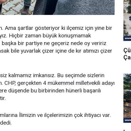
. Ama şartlar gösteriyor ki ilçemiz için yine bir
yız. Hiçbir zaman büyük konuşmamak
başka bir partiye ne geçeriz nede oy veririz
Çü
ak bile yuvarlak çizer içine de kır atımızı çizer
Ça
siz kalmamız imkansız. Bu seçimde sizlerin
. CHP, gerçekten 4 mükemmel milletvekili adayı
zlere düşende bu birbirinden hünerli başarılı
ir.
larına İlimizin ve ilçelerimizin çok ihtiyacı var.
 dedi.