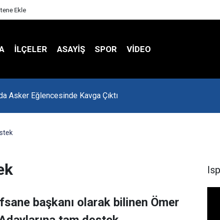
itene Ekle
A
İLÇELER
ASAYİŞ
SPOR
VIDEO
'da Asker Eğlencesinde Kavga Çıktı
stek
ek
Is
 efsane başkanı olarak bilinen Ömer