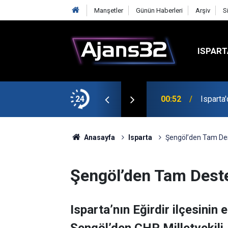
Manşetler
Günün Haberleri
Arşiv
S
ISPART
t
24
00:52
Isparta
Anasayfa
Isparta
Şengöl’den Tam De
Şengöl’den Tam Dest
Isparta’nın Eğirdir ilçesinin