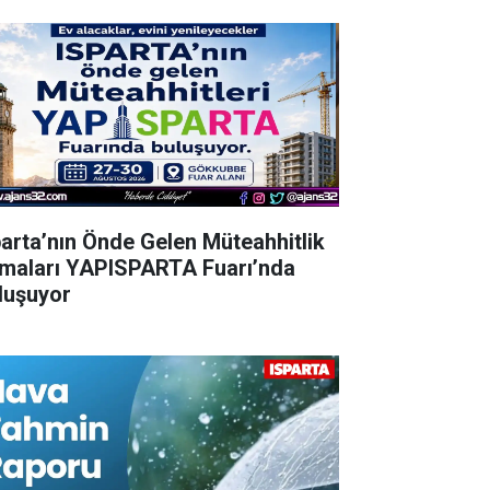
parta’nın Önde Gelen Müteahhitlik
rmaları YAPISPARTA Fuarı’nda
luşuyor