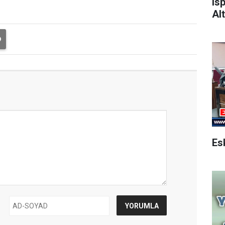
Is
Alt