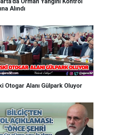
parta'da Orman Yangını Kontrol
ına Alındı
Eski Otogar Alanı Gülpark Oluyor