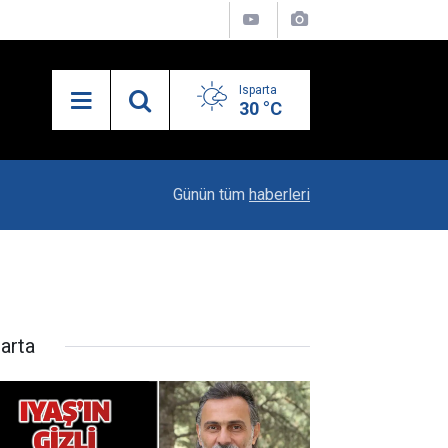
Isparta
30 °C
21:34
Uzaktan Hasta Değerlendirme Sistemi İle Yeni
Günün tüm
haberleri
parta