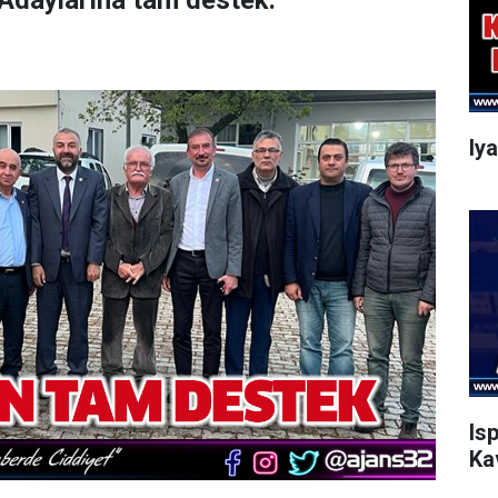
 Adaylarına tam destek.
Iy
Is
Ka