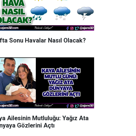
fta Sonu Havalar Nasıl Olacak?
ya Ailesinin Mutluluğu: Yağız Ata
nyaya Gözlerini Açtı