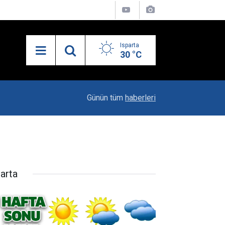
Isparta
30 °C
10:29
Iyaş’ın Gizli Kahramanı Fatih Kurt
Günün tüm
haberleri
parta