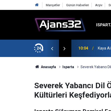
Manşetler
Günün Haberleri
Arşiv
S
ISPART
k?
24
10:04
Kaya Ai
Anasayfa
Isparta
Severek Yabancı Dil 
Severek Yabancı Dil Ö
Kültürleri Keşfediyorl