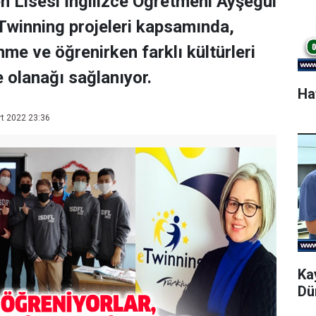
n Lisesi İngilizce Öğretmeni Ayşegül
Twinning projeleri kapsamında,
me ve öğrenirken farklı kültürleri
 olanağı sağlanıyor.
Ha
t 2022 23:36
Ka
Dü