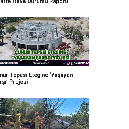
parta Hava Durumu Raporu
nür Tepesi Eteğine ‘Yaşayan
rşı’ Projesi