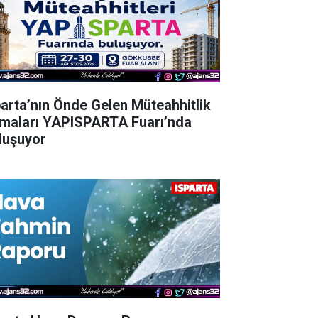
parta’nın Önde Gelen Müteahhitlik
rmaları YAPISPARTA Fuarı’nda
luşuyor