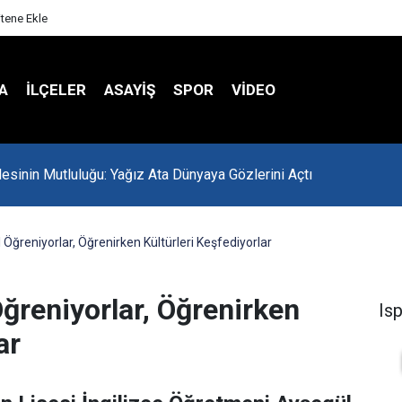
itene Ekle
A
İLÇELER
ASAYİŞ
SPOR
VIDEO
lesinin Mutluluğu: Yağız Ata Dünyaya Gözlerini Açtı
Öğreniyorlar, Öğrenirken Kültürleri Keşfediyorlar
ğreniyorlar, Öğrenirken
Is
ar