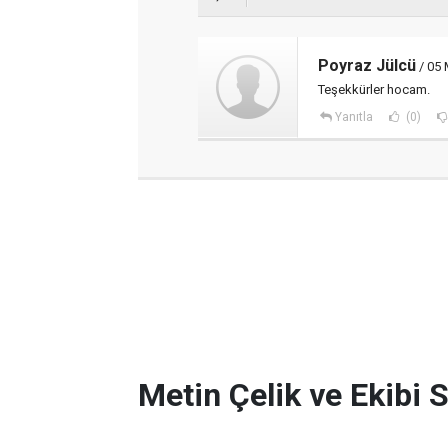
Poyraz Jülcü
/ 05 
Teşekkürler hocam.
Yanıtla
(0)
Metin Çelik ve Ekibi 