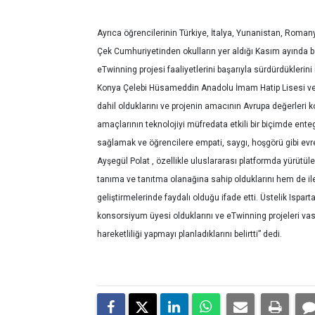
Ayrıca öğrencilerinin Türkiye, İtalya, Yunanistan, Roman
Çek Cumhuriyetinden okulların yer aldığı Kasım ayında b
eTwinning projesi faaliyetlerini başarıyla sürdürdüklerin
Konya Çelebi Hüsameddin Anadolu İmam Hatip Lisesi ve K
dahil olduklarını ve projenin amacının Avrupa değerleri k
amaçlarının teknolojiyi müfredata etkili bir biçimde ente
sağlamak ve öğrencilere empati, saygı, hoşgörü gibi ev
Ayşegül Polat , özellikle uluslararası platformda yürütüle
tanıma ve tanıtma olanağına sahip olduklarını hem de ilet
geliştirmelerinde faydalı olduğu ifade etti. Üstelik Isp
konsorsiyum üyesi olduklarını ve eTwinning projeleri vas
hareketliliği yapmayı planladıklarını belirtti” dedi.