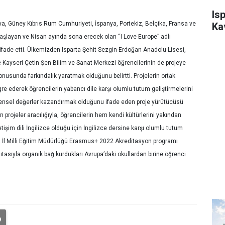
Is
ya, Güney Kıbrıs Rum Cumhuriyeti, İspanya, Portekiz, Belçika, Fransa ve
Ka
aşlayan ve Nisan ayında sona erecek olan “I Love Europe” adlı
i ifade etti. Ülkemizden Isparta Şehit Sezgin Erdoğan Anadolu Lisesi,
ayseri Çetin Şen Bilim ve Sanat Merkezi öğrencilerinin de projeye
onusunda farkındalık yaratmak olduğunu belirtti. Projelerin ortak
gre ederek öğrencilerin yabancı dile karşı olumlu tutum geliştirmelerini
rensel değerler kazandırmak olduğunu ifade eden proje yürütücüsü
n projeler aracılığıyla, öğrencilerin hem kendi kültürlerini yakından
işim dili İngilizce olduğu için İngilizce dersine karşı olumlu tutum
arta İl Milli Eğitim Müdürlüğü Erasmus+ 2022 Akreditasyon programı
ıtasıyla organik bağ kurdukları Avrupa’daki okullardan birine öğrenci