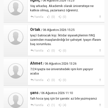
İlginç
/ 06 Ağustos 2026 15:25
Vay arkadaş. Akademik olarak üniversiteye ne
katkısı olmuş, yazarsanız öğreniriz.
Yanıtla
(0)
(0)
Ortak
/ 06 Ağustos 2026 15:25
Iyaş’ı batıracak kişi. İktidar siyasetçilerinin IYAŞ
üzerinden maaşlandırdığı bir şahsiyet. Iyaşın iflasını
baş sorumlusu.
Yanıtla
(0)
(0)
Ahmet
/ 06 Ağustos 2026 13:26
7/24 iyaşta ise üniversitedeki işini kim yapıyor
acaba
Yanıtla
(0)
(0)
şans
/ 06 Ağustos 2026 11:10
faih hoca iyaş için bir şanstır. az bile yazmışsınız
Yanıtla
(1)
(4)