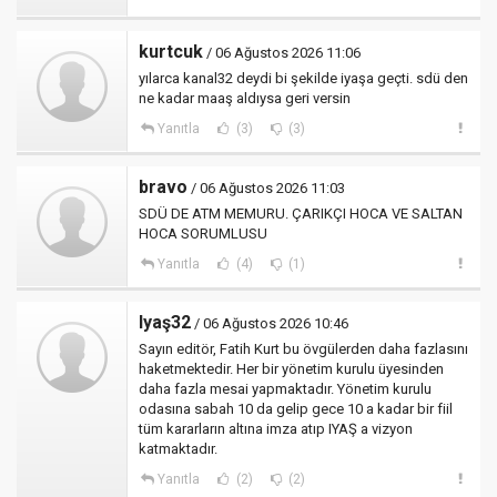
kurtcuk
/ 06 Ağustos 2026 11:06
yılarca kanal32 deydi bi şekilde iyaşa geçti. sdü den
ne kadar maaş aldıysa geri versin
Yanıtla
(3)
(3)
bravo
/ 06 Ağustos 2026 11:03
SDÜ DE ATM MEMURU. ÇARIKÇI HOCA VE SALTAN
HOCA SORUMLUSU
Yanıtla
(4)
(1)
Iyaş32
/ 06 Ağustos 2026 10:46
Sayın editör, Fatih Kurt bu övgülerden daha fazlasını
haketmektedir. Her bir yönetim kurulu üyesinden
daha fazla mesai yapmaktadır. Yönetim kurulu
odasına sabah 10 da gelip gece 10 a kadar bir fiil
tüm kararların altına imza atıp IYAŞ a vizyon
katmaktadır.
Yanıtla
(2)
(2)