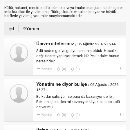
Küfür, hakaret, rencide edici cümleler veya imalar, inançlara saldırı içeren,
imla kuralları ile yazılmamış, Türkçe karakter kullanılmayan ve büyük
harflerle yazılmış yorumlar onaylanmamaktadır.
9 Yorum
Üniversitelerimiz
/ 06 Ağustos 2026 15:44
Sdü neden geriye gidiyor anlamış olduk. Hocalık
değil ticaret yapılıyor demek ki? Peki adalet bunun
neresinde?
Yanıtla
(0)
(0)
Yönetim ne diyor bu işe
/ 06 Ağustos 2026
15:27
Bu kadar çalışıyor ise para da kazanıyor derler.
Reklam işlerinden mi kazanıyor ki yok sa aracı rolü
de var mı?
Yanıtla
(0)
(0)