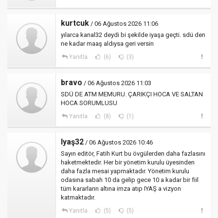
kurtcuk
/ 06 Ağustos 2026 11:06
yılarca kanal32 deydi bi şekilde iyaşa geçti. sdü den
ne kadar maaş aldıysa geri versin
Yanıtla
(6)
(3)
bravo
/ 06 Ağustos 2026 11:03
SDÜ DE ATM MEMURU. ÇARIKÇI HOCA VE SALTAN
HOCA SORUMLUSU
Yanıtla
(8)
(1)
Iyaş32
/ 06 Ağustos 2026 10:46
Sayın editör, Fatih Kurt bu övgülerden daha fazlasını
haketmektedir. Her bir yönetim kurulu üyesinden
daha fazla mesai yapmaktadır. Yönetim kurulu
odasına sabah 10 da gelip gece 10 a kadar bir fiil
tüm kararların altına imza atıp IYAŞ a vizyon
katmaktadır.
Yanıtla
(5)
(5)