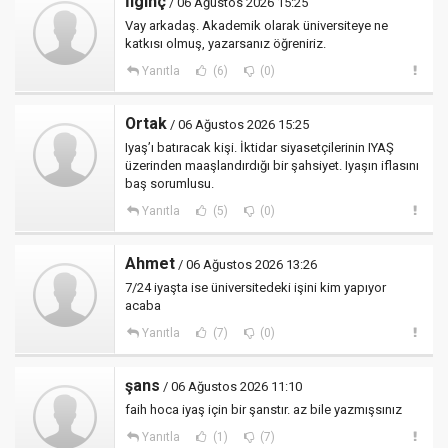
İlginç
/ 06 Ağustos 2026 15:25
Vay arkadaş. Akademik olarak üniversiteye ne
katkısı olmuş, yazarsanız öğreniriz.
Yanıtla
(6)
(0)
Ortak
/ 06 Ağustos 2026 15:25
Iyaş’ı batıracak kişi. İktidar siyasetçilerinin IYAŞ
üzerinden maaşlandırdığı bir şahsiyet. Iyaşın iflasını
baş sorumlusu.
Yanıtla
(5)
(0)
Ahmet
/ 06 Ağustos 2026 13:26
7/24 iyaşta ise üniversitedeki işini kim yapıyor
acaba
Yanıtla
(7)
(0)
şans
/ 06 Ağustos 2026 11:10
faih hoca iyaş için bir şanstır. az bile yazmışsınız
Yanıtla
(1)
(7)