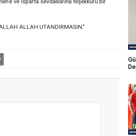
n'e ve Isparta sevdalılarına teşekkürü bir
ALLAH ALLAH UTANDIRMASIN.”
Gü
De