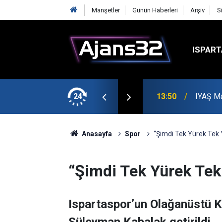
Manşetler
Günün Haberleri
Arşiv
S
ISPART
etin Zirvesinde
24
13:50
IYAŞ Ma
Anasayfa
Spor
“Şimdi Tek Yürek Tek
“Şimdi Tek Yürek Te
Ispartaspor’un Olağanüstü Ko