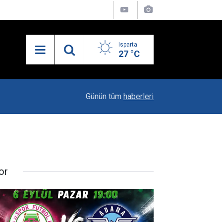
Isparta
27 °C
13:35
Şişede Durduğu Gibi Durmadı
Günün tüm
haberleri
or