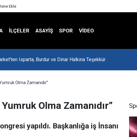
itene Ekle
A
İLÇELER
ASAYİŞ
SPOR
VIDEO
rket'ten Isparta, Burdur ve Dinar Halkına Teşekkür
 Yumruk Olma Zamanıdır”
k Yumruk Olma Zamanıdır”
Sp
ngresi yapıldı. Başkanlığa iş İnsanı