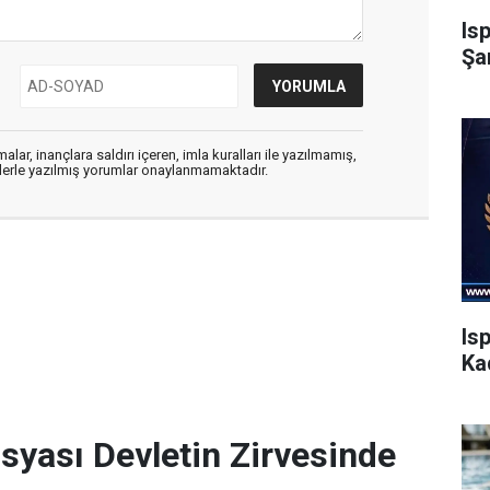
Is
Şa
alar, inançlara saldırı içeren, imla kuralları ile yazılmamış,
flerle yazılmış yorumlar onaylanmamaktadır.
Is
Ka
osyası Devletin Zirvesinde