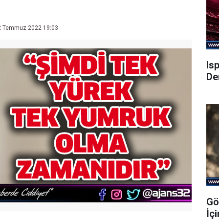
 Temmuz 2022 19:03
Is
De
Gö
İç