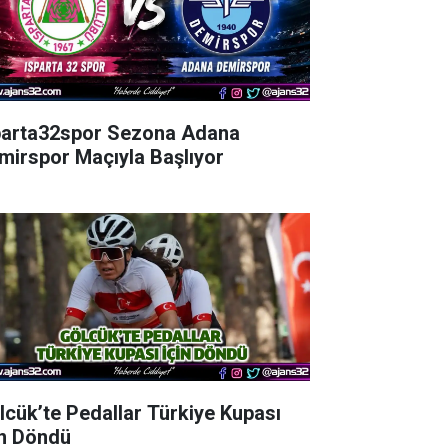
parta32spor Sezona Adana
mirspor Maçıyla Başlıyor
lcük’te Pedallar Türkiye Kupası
in Döndü