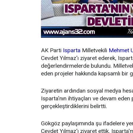
AK Parti
Isparta
Milletvekili
Mehmet U
Cevdet Yılmaz'ı ziyaret ederek, Isparta'
değerlendirmelerde bulundu. Milletvek
eden projeler hakkında kapsamlı bir gö
Ziyaretin ardından sosyal medya hesa
Isparta'nın ihtiyaçları ve devam eden
gerçekleştirdiklerini belirtti.
Gökgöz paylaşımında şu ifadelere ye
Cevdet Yılmaz'ı ziyaret ettik. Isparta