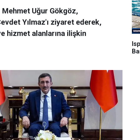
ili Mehmet Uğur Gökgöz,
vdet Yılmaz'ı ziyaret ederek,
ve hizmet alanlarına ilişkin
Is
Ba