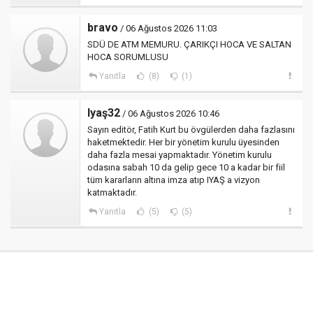
bravo
/ 06 Ağustos 2026 11:03
SDÜ DE ATM MEMURU. ÇARIKÇI HOCA VE SALTAN
HOCA SORUMLUSU
Yanıtla
(8)
(1)
Iyaş32
/ 06 Ağustos 2026 10:46
Sayın editör, Fatih Kurt bu övgülerden daha fazlasını
haketmektedir. Her bir yönetim kurulu üyesinden
daha fazla mesai yapmaktadır. Yönetim kurulu
odasına sabah 10 da gelip gece 10 a kadar bir fiil
tüm kararların altına imza atıp IYAŞ a vizyon
katmaktadır.
Yanıtla
(5)
(5)