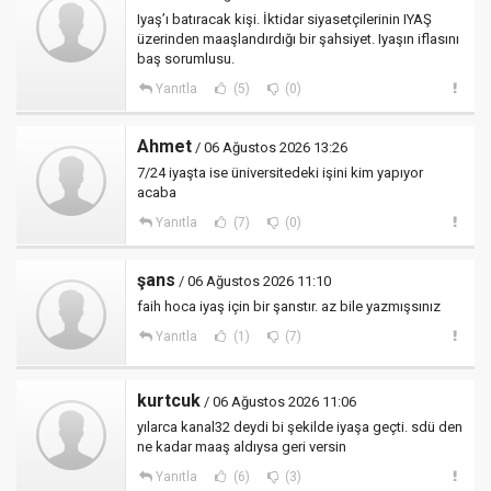
Iyaş’ı batıracak kişi. İktidar siyasetçilerinin IYAŞ
üzerinden maaşlandırdığı bir şahsiyet. Iyaşın iflasını
baş sorumlusu.
Yanıtla
(5)
(0)
Ahmet
/ 06 Ağustos 2026 13:26
7/24 iyaşta ise üniversitedeki işini kim yapıyor
acaba
Yanıtla
(7)
(0)
şans
/ 06 Ağustos 2026 11:10
faih hoca iyaş için bir şanstır. az bile yazmışsınız
Yanıtla
(1)
(7)
kurtcuk
/ 06 Ağustos 2026 11:06
yılarca kanal32 deydi bi şekilde iyaşa geçti. sdü den
ne kadar maaş aldıysa geri versin
Yanıtla
(6)
(3)