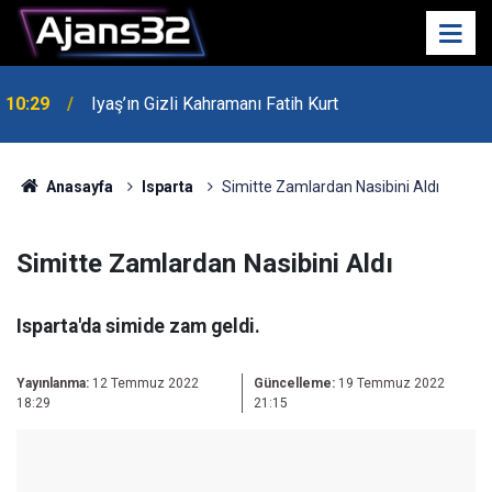
10:29
Iyaş’ın Gizli Kahramanı Fatih Kurt
00:52
Isparta'da Asker Eğlencesinde Kavga Çıktı
Anasayfa
Isparta
Simitte Zamlardan Nasibini Aldı
Simitte Zamlardan Nasibini Aldı
Isparta'da simide zam geldi.
Yayınlanma:
12 Temmuz 2022
Güncelleme:
19 Temmuz 2022
18:29
21:15