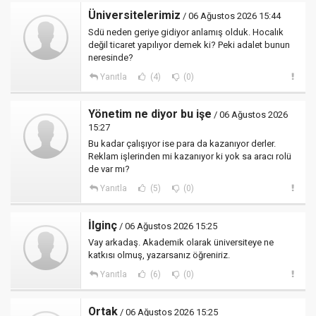
Üniversitelerimiz
/ 06 Ağustos 2026 15:44
Sdü neden geriye gidiyor anlamış olduk. Hocalık
değil ticaret yapılıyor demek ki? Peki adalet bunun
neresinde?
Yanıtla
(4)
(0)
Yönetim ne diyor bu işe
/ 06 Ağustos 2026
15:27
Bu kadar çalışıyor ise para da kazanıyor derler.
Reklam işlerinden mi kazanıyor ki yok sa aracı rolü
de var mı?
Yanıtla
(5)
(0)
İlginç
/ 06 Ağustos 2026 15:25
Vay arkadaş. Akademik olarak üniversiteye ne
katkısı olmuş, yazarsanız öğreniriz.
Yanıtla
(6)
(0)
Ortak
/ 06 Ağustos 2026 15:25