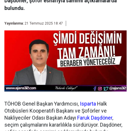
Daşdöner, şoför esnafıyla samimi açıklamalarda
bulundu.
Yayınlanma:
21 Temmuz 2025 18:47
TÖHOB Genel Başkan Yardımcısı,
Isparta
Halk
Otobüsleri Kooperatifi Başkanı ve Şoförler ve
Nakliyeciler Odası Başkan Adayı
Faruk Daşdöner
,
seçim çalışmalarını kararlılıkla sürdürüyor. Daşdöner,