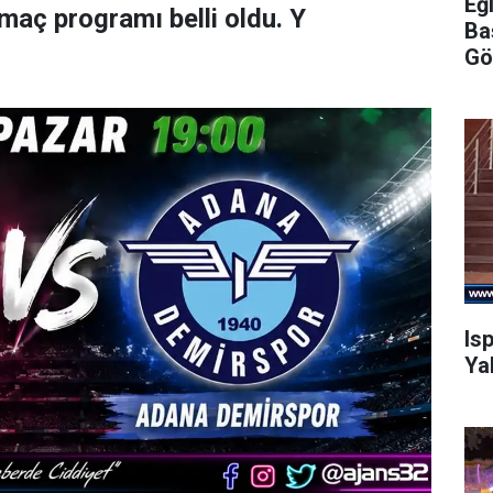
Eğ
maç programı belli oldu. Y
Ba
Gö
Is
Ya