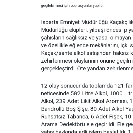
geçilebilmesi için operasyonlar yapıldı.
Isparta Emniyet Müdürlüğü Kaçakçılı
Müdürlüğü ekipleri, yılbaşı öncesi piy
şahısların sağlıksız ve yasal olmayan
ve özellikle eğlence mekânlarını, içki s
Kaçak/sahte alkol satışından haksız k
zehirlenmesi olaylarının önüne geçil
gerçekleştirdi. Öte yandan zehirlenme 
12 olay sonucunda toplamda 121 farkl
neticesinde 582 Litre Alkol, 1000 Lit
Alkol, 239 Adet Likit Alkol Aroması, 
Bandrollü Boş Şişe, 80 Adet Alkol Ya
Ruhsatsız Tabanca, 6 Adet Fişek, 10 A
Arama Dedektörü ele geçirildi. Ele geçe
şahıs hakkında adli işlem başlatıldı. 1 