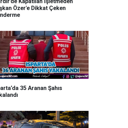
irdir'de Kapatılan İşletmeden
şkan Özer'e Dikkat Çeken
nderme
parta’da 35 Aranan Şahıs
kalandı