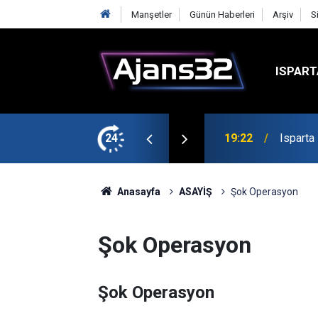
Manşetler
Günün Haberleri
Arşiv
S
ISPART
mirspor Maçıyla Başlıyor
24
19:22
Isparta
Anasayfa
ASAYİŞ
Şok Operasyon
Şok Operasyon
Şok Operasyon