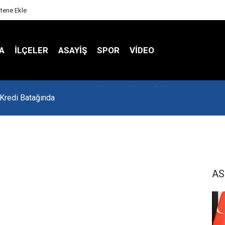
itene Ekle
A
İLÇELER
ASAYİŞ
SPOR
VIDEO
 Kredi Batağında
AS