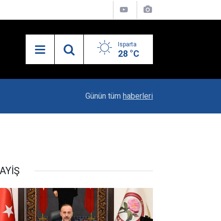
Isparta
28 °C
19:20
Vali Erin: Bu İşin Kenarında Olanlara Bile Bu M
Günün tüm
haberleri
AYİŞ