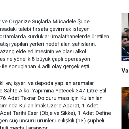
k ve Organize Suçlarla Mücadele Şube
asadaki talebi fırsata çevirmek isteyen
 ortamlarda kurdukları imalathanelerde üretilen
atışı yapılan yerleri hedef alan şahısların,
azanç elde edilmesinin ve olası alkol
mesine yönelik 8 büyük çaplı operasyon
ile sonuçlanan 4 adli olay gerçekleşti.
Val
ı ev, işyeri ve depoda yapılan aramalar
re Sahte Alkol Yapımına Yetecek 347 Litre Etil
176 Adet Tekrar Doldurulması için Kullanılan
pımında Kullanılmak Üzere Aparat, 1 Adet
det Tarihi Eser (Obje ve Sikke), 1 Adet Define
n suç unsuru ürünler ile ilişkili (13) şüpheli
faili meçhul aranıyor.