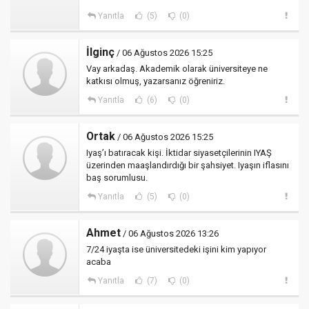
Yanıtla
(5)
(0)
İlginç
/ 06 Ağustos 2026 15:25
Vay arkadaş. Akademik olarak üniversiteye ne
katkısı olmuş, yazarsanız öğreniriz.
Yanıtla
(6)
(0)
Ortak
/ 06 Ağustos 2026 15:25
Iyaş’ı batıracak kişi. İktidar siyasetçilerinin IYAŞ
üzerinden maaşlandırdığı bir şahsiyet. Iyaşın iflasını
baş sorumlusu.
Yanıtla
(5)
(0)
Ahmet
/ 06 Ağustos 2026 13:26
7/24 iyaşta ise üniversitedeki işini kim yapıyor
acaba
Yanıtla
(7)
(0)