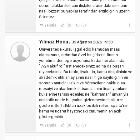
sorumluluklar ile ticari ilişkiler arasındaki sınırların
nasıl bizzat bu yapılar tarafından eritildiğinin üzerini
örtemez.
Yanıtla
(0)
(0)
Yılmaz Hoca
/ 06 Ağustos 2026 19:58
Üniversitede kürsü işgal edip kamudan maaş
alacaksınız, ardından özel bir şirketin finans
yönetiminden operasyonuna kadar her alanında
"7/24 aktif rol" üstleneceksiniz; adına da başarı
diyeceksiniz. Bu tablo, liyakatin, kamu disiplininin ve
akademik etik anlayışının nasıl hiçe sayıldığının en
somut kanıtıdır. Halkın ve öğrencilerin hakkı olan
mesaiyi ve akademik ihtisas alanını ticari yapıların
kulislerine tahsis edenler, ne "kahraman" unvanıyla
anılabilir ne de bu çarkın gizlenmesine halk rıza
gösterir. Şeffaflıktan uzak bu ikili roller, Isparta'nın
kamu ve ticaret hayatındaki çürümenin en açık
göstergesidir.
Yanıtla
(0)
(0)