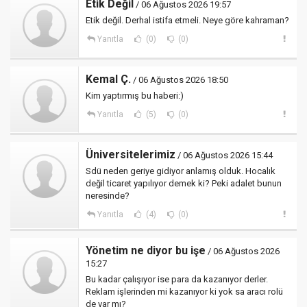
Etik Değil
/ 06 Ağustos 2026 19:57
Etik değil. Derhal istifa etmeli. Neye göre kahraman?
Yanıtla
(0)
(0)
Kemal Ç.
/ 06 Ağustos 2026 18:50
Kim yaptırmış bu haberi:)
Yanıtla
(5)
(0)
Üniversitelerimiz
/ 06 Ağustos 2026 15:44
Sdü neden geriye gidiyor anlamış olduk. Hocalık
değil ticaret yapılıyor demek ki? Peki adalet bunun
neresinde?
Yanıtla
(4)
(0)
Yönetim ne diyor bu işe
/ 06 Ağustos 2026
15:27
Bu kadar çalışıyor ise para da kazanıyor derler.
Reklam işlerinden mi kazanıyor ki yok sa aracı rolü
de var mı?