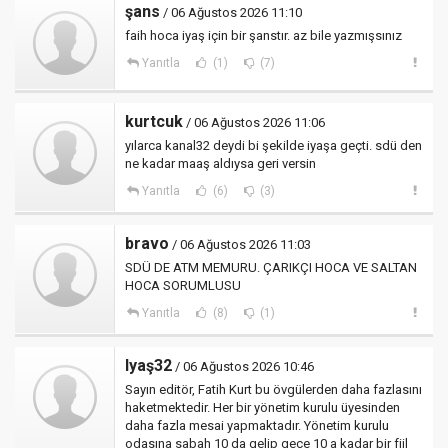
şans
/ 06 Ağustos 2026 11:10
faih hoca iyaş için bir şanstır. az bile yazmışsınız
Yanıtla
(1)
(7)
kurtcuk
/ 06 Ağustos 2026 11:06
yılarca kanal32 deydi bi şekilde iyaşa geçti. sdü den
ne kadar maaş aldıysa geri versin
Yanıtla
(6)
(3)
bravo
/ 06 Ağustos 2026 11:03
SDÜ DE ATM MEMURU. ÇARIKÇI HOCA VE SALTAN
HOCA SORUMLUSU
Yanıtla
(8)
(1)
Iyaş32
/ 06 Ağustos 2026 10:46
Sayın editör, Fatih Kurt bu övgülerden daha fazlasını
haketmektedir. Her bir yönetim kurulu üyesinden
daha fazla mesai yapmaktadır. Yönetim kurulu
odasına sabah 10 da gelip gece 10 a kadar bir fiil