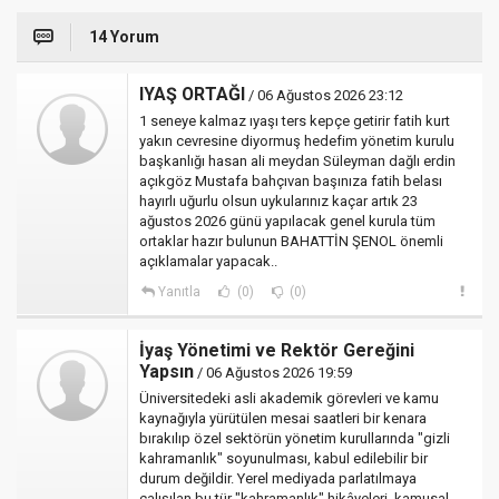
14 Yorum
IYAŞ ORTAĞI
/ 06 Ağustos 2026 23:12
1 seneye kalmaz ıyaşı ters kepçe getirir fatih kurt
yakın cevresine diyormuş hedefim yönetim kurulu
başkanlığı hasan ali meydan Süleyman dağlı erdin
açıkgöz Mustafa bahçıvan başınıza fatih belası
hayırlı uğurlu olsun uykularınız kaçar artık 23
ağustos 2026 günü yapılacak genel kurula tüm
ortaklar hazır bulunun BAHATTİN ŞENOL önemli
açıklamalar yapacak..
Yanıtla
(0)
(0)
İyaş Yönetimi ve Rektör Gereğini
Yapsın
/ 06 Ağustos 2026 19:59
Üniversitedeki asli akademik görevleri ve kamu
kaynağıyla yürütülen mesai saatleri bir kenara
bırakılıp özel sektörün yönetim kurullarında "gizli
kahramanlık" soyunulması, kabul edilebilir bir
durum değildir. Yerel mediyada parlatılmaya
çalışılan bu tür "kahramanlık" hikâyeleri, kamusal