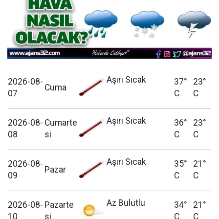
Aşırı Sıcak
2026-08-
37°
23°
Cuma
07
C
C
Aşırı Sıcak
2026-08-
Cumarte
36°
23°
08
si
C
C
Aşırı Sıcak
2026-08-
35°
21°
Pazar
09
C
C
Az Bulutlu
2026-08-
Pazarte
34°
21°
10
si
C
C