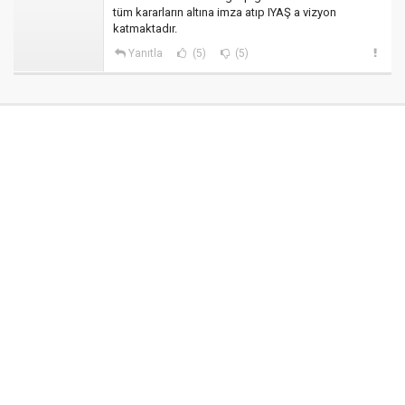
tüm kararların altına imza atıp IYAŞ a vizyon
katmaktadır.
Yanıtla
(5)
(5)