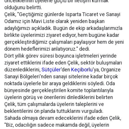
önceliklerinin üyelerle güçlü bir iletişim kurmak
olduğunu belirtti.
Çelik, "Geçtiğimiz günlerde Isparta Ticaret ve Sanayi
Odamız için Mavi Liste olarak yeniden başkan
adaylığımızı açıkladık. Bugün de ekip arkadaşlarımızla
birlikte üyelerimizi ziyaret ediyor, hem bugüne kadar
gerçekleştirdiğimiz çalışmaları paylaşıyor hem de yeni
dönem hedeflerimizi anlatıyoruz." dedi.
Dört yıllık görev süresi boyunca işletmeleri yerinde
ziyaret ettiklerini ifade eden Çelik, sektör buluşmaları
düzenlediklerini,
Sütçüler
'den
Keçiborlu
'ya, Organize
Sanayi Bölgeleri'nden sanayi sitelerine kadar birçok
noktada üyelerle bir araya geldiklerini söyledi. Oda
bünyesinde gerçekleştirilen komite toplantılarıyla
üyelerin görüş ve önerilerini dinlediklerini belirten
Çelik, tüm çalışmalarda üyelerin taleplerini ve
beklentilerini ön planda tuttuklarını vurguladı.
Sahada olmaya devam edeceklerini ifade eden Çelik,
"Biz, odacılığın sadece makamda değil, üyelerin