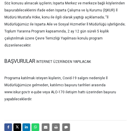
Söz konusu alınacak işçilerin; Isparta Merkez ve merkeze bağlı köylerinden
başvurabileceklerini ifade eden Isparta Çalışma ve İş Kurumu (İŞKUR) İl
Müdürü Mustafa Höke, konu ile ilgili olarak yaptığı açıklamada; “İl
Müdürlüğümüz ile Isparta Aile ve Sosyal Hizmetler İl Müdürlüğü işbirliğinde;
Toplum Yararına Program kapsamında, 2 ay 12 gün süreli 5 kişilik
çalıştırılmak üzere Çevre Temizliği Yapılması konulu program
düzenlenecektir.
BAŞVURULAR
İNTERNET ÜZERİNDEN
YAPILACAK
Programa katılmak isteyen kişilerin, Covid-19 salgını nedeniyle İl
Müdürlüğümüze gelmeden, katılımcı başvuru tarihleri arasında
www.iskur.gov.tr e-şube veya ALO-170 iletişim hattı üzerinden başvuru
yapabileceklerdir.