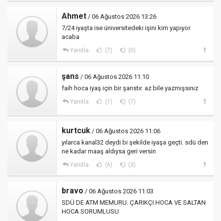
Ahmet
/ 06 Ağustos 2026 13:26
7/24 iyaşta ise üniversitedeki işini kim yapıyor
acaba
Yanıtla
(7)
(0)
şans
/ 06 Ağustos 2026 11:10
faih hoca iyaş için bir şanstır. az bile yazmışsınız
Yanıtla
(1)
(7)
kurtcuk
/ 06 Ağustos 2026 11:06
yılarca kanal32 deydi bi şekilde iyaşa geçti. sdü den
ne kadar maaş aldıysa geri versin
Yanıtla
(6)
(3)
bravo
/ 06 Ağustos 2026 11:03
SDÜ DE ATM MEMURU. ÇARIKÇI HOCA VE SALTAN
HOCA SORUMLUSU