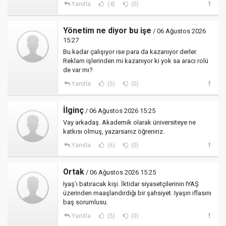
Yanıtla
(4)
(0)
Yönetim ne diyor bu işe
/ 06 Ağustos 2026
15:27
Bu kadar çalışıyor ise para da kazanıyor derler.
Reklam işlerinden mi kazanıyor ki yok sa aracı rolü
de var mı?
Yanıtla
(5)
(0)
İlginç
/ 06 Ağustos 2026 15:25
Vay arkadaş. Akademik olarak üniversiteye ne
katkısı olmuş, yazarsanız öğreniriz.
Yanıtla
(6)
(0)
Ortak
/ 06 Ağustos 2026 15:25
Iyaş’ı batıracak kişi. İktidar siyasetçilerinin IYAŞ
üzerinden maaşlandırdığı bir şahsiyet. Iyaşın iflasını
baş sorumlusu.
Yanıtla
(5)
(0)