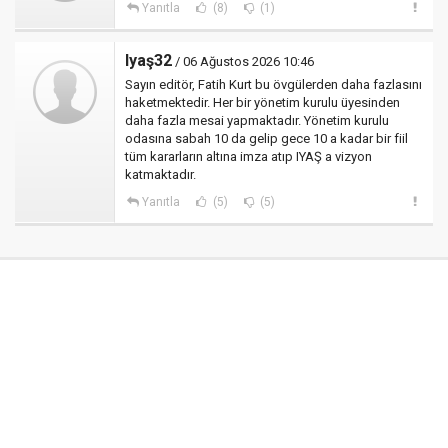
Yanıtla
(8)
(1)
Iyaş32
/ 06 Ağustos 2026 10:46
Sayın editör, Fatih Kurt bu övgülerden daha fazlasını
haketmektedir. Her bir yönetim kurulu üyesinden
daha fazla mesai yapmaktadır. Yönetim kurulu
odasına sabah 10 da gelip gece 10 a kadar bir fiil
tüm kararların altına imza atıp IYAŞ a vizyon
katmaktadır.
Yanıtla
(5)
(5)