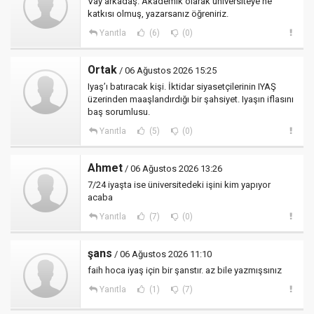
Vay arkadaş. Akademik olarak üniversiteye ne
katkısı olmuş, yazarsanız öğreniriz.
Yanıtla
(6)
(0)
Ortak
/ 06 Ağustos 2026 15:25
Iyaş’ı batıracak kişi. İktidar siyasetçilerinin IYAŞ
üzerinden maaşlandırdığı bir şahsiyet. Iyaşın iflasını
baş sorumlusu.
Yanıtla
(5)
(0)
Ahmet
/ 06 Ağustos 2026 13:26
7/24 iyaşta ise üniversitedeki işini kim yapıyor
acaba
Yanıtla
(7)
(0)
şans
/ 06 Ağustos 2026 11:10
faih hoca iyaş için bir şanstır. az bile yazmışsınız
Yanıtla
(1)
(7)