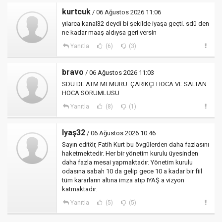
kurtcuk
/ 06 Ağustos 2026 11:06
yılarca kanal32 deydi bi şekilde iyaşa geçti. sdü den
ne kadar maaş aldıysa geri versin
Yanıtla
(6)
(3)
bravo
/ 06 Ağustos 2026 11:03
SDÜ DE ATM MEMURU. ÇARIKÇI HOCA VE SALTAN
HOCA SORUMLUSU
Yanıtla
(8)
(1)
Iyaş32
/ 06 Ağustos 2026 10:46
Sayın editör, Fatih Kurt bu övgülerden daha fazlasını
haketmektedir. Her bir yönetim kurulu üyesinden
daha fazla mesai yapmaktadır. Yönetim kurulu
odasına sabah 10 da gelip gece 10 a kadar bir fiil
tüm kararların altına imza atıp IYAŞ a vizyon
katmaktadır.
Yanıtla
(5)
(5)