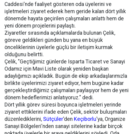
Caddesi'nde faaliyet gösteren oda üyelerini ve
işletmeleri ziyaret ederek hem geride kalan dört yıllık
dönemde hayata geçirilen çalışmaları anlattı hem de
yeni dönem projelerini paylaştı.
Ziyaretler sırasında açıklamalarda bulunan Çelik,
göreve geldikleri günden bu yana en büyük
önceliklerinin üyelerle güçlü bir iletişim kurmak
olduğunu belirtti.
Çelik, "Geçtiğimiz günlerde Isparta Ticaret ve Sanayi
Odamız için Mavi Liste olarak yeniden başkan
adaylığımızı açıkladık. Bugün de ekip arkadaşlarımızla
birlikte üyelerimizi ziyaret ediyor, hem bugüne kadar
gerçekleştirdiğimiz çalışmaları paylaşıyor hem de yeni
dönem hedeflerimizi anlatıyoruz." dedi.
Dört yıllık görev süresi boyunca işletmeleri yerinde
ziyaret ettiklerini ifade eden Çelik, sektör buluşmaları
düzenlediklerini,
Sütçüler
'den
Keçiborlu
'ya, Organize
Sanayi Bölgeleri'nden sanayi sitelerine kadar birçok
noktada üyelerle bir araya geldiklerini söyledi. Oda