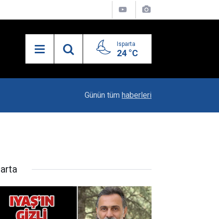
Isparta
24 °C
21:34
Uzaktan Hasta Değerlendirme Sistemi İle Yeni
Günün tüm
haberleri
parta