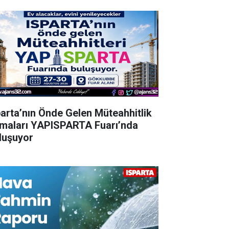
parta’nın Önde Gelen Müteahhitlik
rmaları YAPISPARTA Fuarı’nda
luşuyor