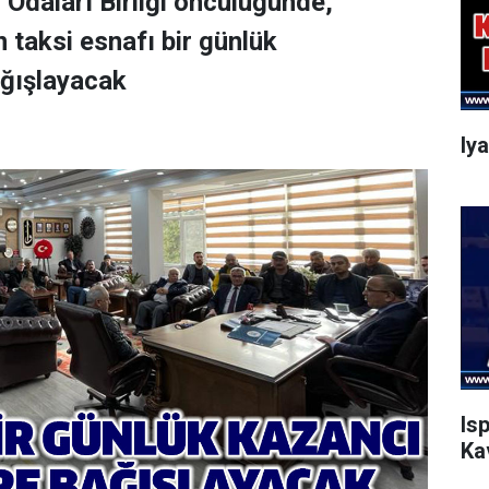
 Odaları Birliği öncülüğünde,
 taksi esnafı bir günlük
ağışlayacak
Iy
Is
Ka