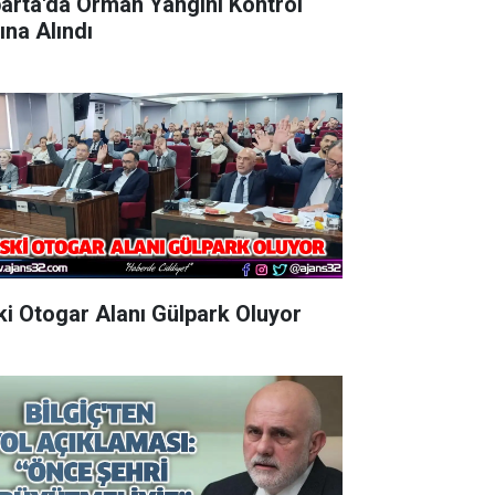
parta'da Orman Yangını Kontrol
ına Alındı
Eski Otogar Alanı Gülpark Oluyor