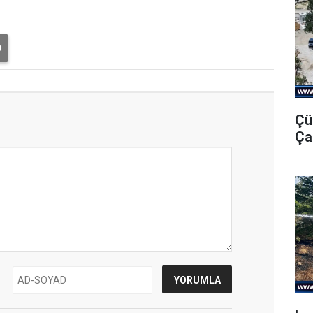
Çü
Ça