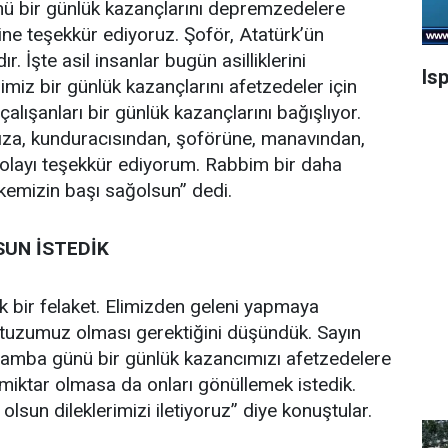
ü bir günlük kazançlarını depremzedelere
rine teşekkür ediyoruz. Şoför, Atatürk’ün
r. İşte asil insanlar bugün asilliklerini
Is
miz bir günlük kazançlarını afetzedeler için
alışanları bir günlük kazançlarını bağışlıyor.
mıza, kunduracısından, şoförüne, manavından,
 dolayı teşekkür ediyorum. Rabbim bir daha
kemizin başı sağolsun” dedi.
UN İSTEDİK
k bir felaket. Elimizden geleni yapmaya
r tuzumuz olması gerektiğini düşündük. Sayın
şamba günü bir günlük kazancımızı afetzedelere
 miktar olmasa da onları gönüllemek istedik.
sun dileklerimizi iletiyoruz” diye konuştular.