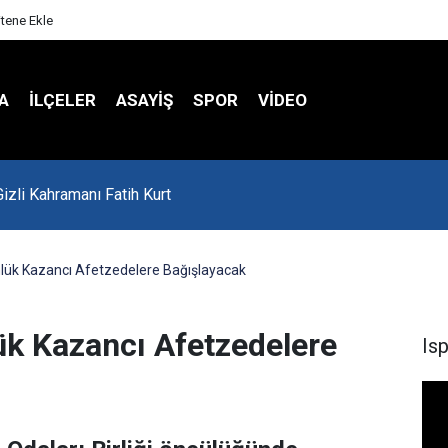
itene Ekle
A
İLÇELER
ASAYİŞ
SPOR
VIDEO
'da Asker Eğlencesinde Kavga Çıktı
nlük Kazancı Afetzedelere Bağışlayacak
ük Kazancı Afetzedelere
Is