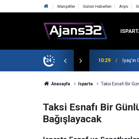
Manşetler
Günün Haberleri
Arşiv
S
ISPART
t
24
00:52
Isparta
Anasayfa
Isparta
Taksi Esnafı Bir Gü
Taksi Esnafı Bir Günl
Bağışlayacak