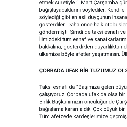
etmek suretiyle 1 Mart Çarşamba gün
bağışlayacaklarını söylediler. Kendile
söylediği gibi en asil duygunun insanıdı
gösterdiler. Daha önce halk otobüsleri
göndermişti. Şimdi de taksi esnafı ve ç
İlimizdeki tüm esnaf ve sanatkarları
bakkalına, gösterdikleri duyarlılıktan
ülkemize böyle afetler yaşatmasın. Ül
ÇORBADA UFAK BİR TUZUMUZ OLS
Taksi esnafı da “Başımıza gelen büyü
çalışıyoruz. Çorbada ufak da olsa bi
Birlik Başkanımızın öncülüğünde Çar
bağışlama kararı aldık. Çok büyük bir
Tüm afetzede kardeşlerimize geçmiş ol