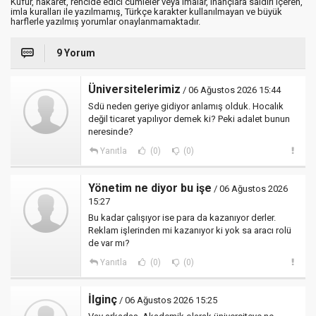
Küfür, hakaret, rencide edici cümleler veya imalar, inançlara saldırı içeren,
imla kuralları ile yazılmamış, Türkçe karakter kullanılmayan ve büyük
harflerle yazılmış yorumlar onaylanmamaktadır.
9 Yorum
Üniversitelerimiz
/ 06 Ağustos 2026 15:44
Sdü neden geriye gidiyor anlamış olduk. Hocalık
değil ticaret yapılıyor demek ki? Peki adalet bunun
neresinde?
Yanıtla
(0)
(0)
Yönetim ne diyor bu işe
/ 06 Ağustos 2026
15:27
Bu kadar çalışıyor ise para da kazanıyor derler.
Reklam işlerinden mi kazanıyor ki yok sa aracı rolü
de var mı?
Yanıtla
(0)
(0)
İlginç
/ 06 Ağustos 2026 15:25