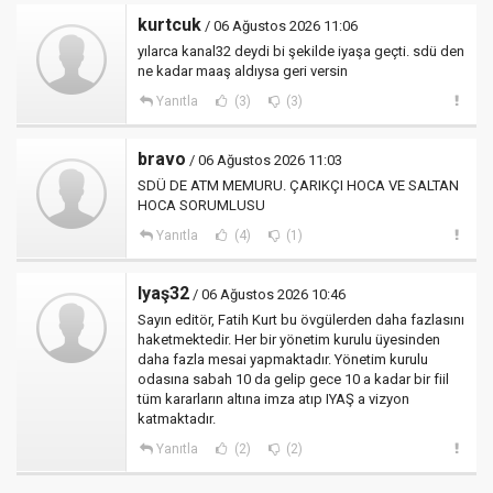
kurtcuk
/ 06 Ağustos 2026 11:06
yılarca kanal32 deydi bi şekilde iyaşa geçti. sdü den
ne kadar maaş aldıysa geri versin
Yanıtla
(3)
(3)
bravo
/ 06 Ağustos 2026 11:03
SDÜ DE ATM MEMURU. ÇARIKÇI HOCA VE SALTAN
HOCA SORUMLUSU
Yanıtla
(4)
(1)
Iyaş32
/ 06 Ağustos 2026 10:46
Sayın editör, Fatih Kurt bu övgülerden daha fazlasını
haketmektedir. Her bir yönetim kurulu üyesinden
daha fazla mesai yapmaktadır. Yönetim kurulu
odasına sabah 10 da gelip gece 10 a kadar bir fiil
tüm kararların altına imza atıp IYAŞ a vizyon
katmaktadır.
Yanıtla
(2)
(2)