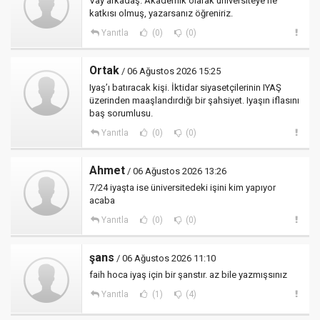
Vay arkadaş. Akademik olarak üniversiteye ne
katkısı olmuş, yazarsanız öğreniriz.
Yanıtla
(0)
(0)
Ortak
/ 06 Ağustos 2026 15:25
Iyaş’ı batıracak kişi. İktidar siyasetçilerinin IYAŞ
üzerinden maaşlandırdığı bir şahsiyet. Iyaşın iflasını
baş sorumlusu.
Yanıtla
(0)
(0)
Ahmet
/ 06 Ağustos 2026 13:26
7/24 iyaşta ise üniversitedeki işini kim yapıyor
acaba
Yanıtla
(0)
(0)
şans
/ 06 Ağustos 2026 11:10
faih hoca iyaş için bir şanstır. az bile yazmışsınız
Yanıtla
(1)
(4)