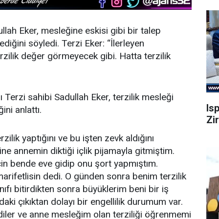
llah Eker, mesleğine eskisi gibi bir talep
diğini söyledi. Terzi Eker: “İlerleyen
rzilik değer görmeyecek gibi. Hatta terzilik
 Terzi sahibi Sadullah Eker, terzilik mesleği
Is
ni anlattı.
Zi
ilik yaptığını ve bu işten zevk aldığını
ne annemin diktiği içlik pijamayla gitmiştim.
çin bende eve gidip onu şort yapmıştım.
rifetlisin dedi. O günden sonra benim terzilik
ıfı bitirdikten sonra büyüklerim beni bir iş
aki çıkıktan dolayı bir engellilik durumum var.
diler ve anne mesleğim olan terziliği öğrenmemi