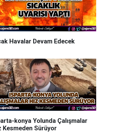
cak Havalar Devam Edecek
parta-konya Yolunda Çalışmalar
z Kesmeden Sürüyor