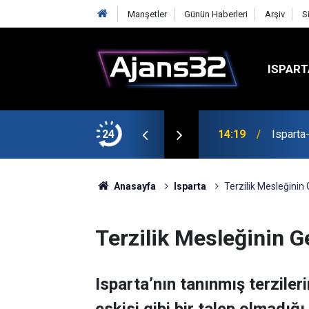
Manşetler
Günün Haberleri
Arşiv
S
ISPART
24
14:19
Isparta
Anasayfa
Isparta
Terzilik Mesleğini
Terzilik Mesleğinin 
Isparta’nın tanınmış terzile