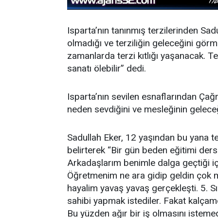
Isparta’nın tanınmış terzilerinden Sadu
olmadığı ve terziliğin geleceğini görme
zamanlarda terzi kıtlığı yaşanacak. Te
sanatı ölebilir” dedi.
Isparta’nın sevilen esnaflarından Çağrı
neden sevdiğini ve mesleğinin geleceği
Sadullah Eker, 12 yaşından bu yana terz
belirterek “Bir gün beden eğitimi dersi
Arkadaşlarım benimle dalga geçtiği i
Öğretmenim ne ara gidip geldin çok ma
hayalim yavaş yavaş gerçekleşti. 5. Sın
sahibi yapmak istediler. Fakat kalçamd
Bu yüzden ağır bir iş olmasını isteme