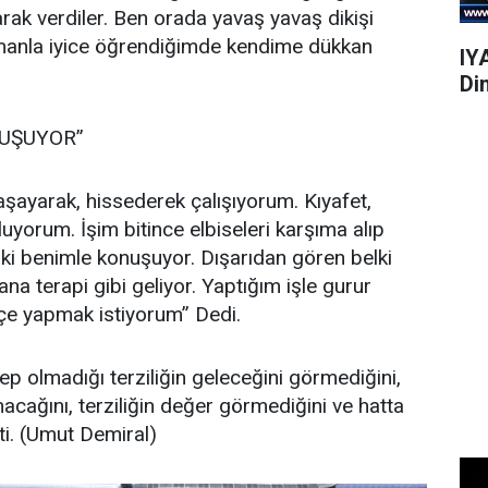
olarak verdiler. Ben orada yavaş yavaş dikişi
amanla iyice öğrendiğimde kendime dükkan
IY
Di
UŞUYOR”
aşayarak, hissederek çalışıyorum. Kıyafet,
uyorum. İşim bitince elbiseleri karşıma alıp
i benimle konuşuyor. Dışarıdan gören belki
a terapi gibi geliyor. Yaptığım işle gurur
e yapmak istiyorum” Dedi.
talep olmadığı terziliğin geleceğini görmediğini,
nacağını, terziliğin değer görmediğini ve hatta
tti. (Umut Demiral)