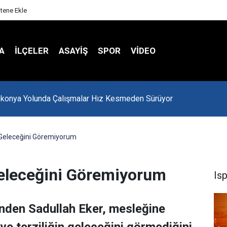
itene Ekle
A
İLÇELER
ASAYİŞ
SPOR
VIDEO
-konya Yolunda Çalışmalar Hız Kesmeden Sürüyor
n Geleceğini Göremiyorum
Geleceğini Göremiyorum
Is
rinden Sadullah Eker, mesleğine