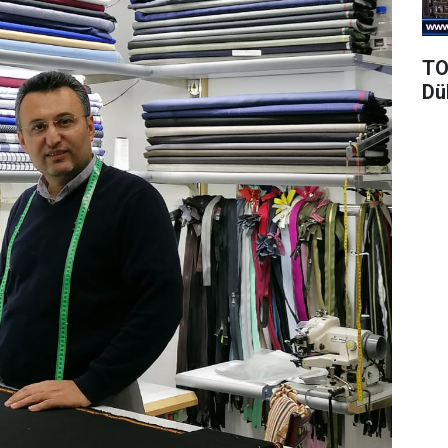
TO
Dü