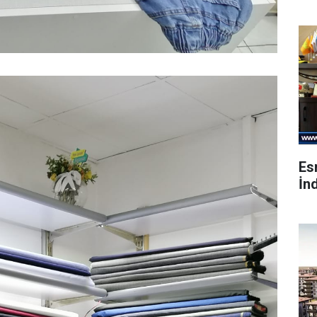
Es
İnd