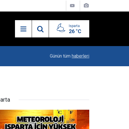
Isparta
26 °C
13:55
Isparta'nın Yatırım Dosyası Devletin Zirvesinde
Günün tüm
haberleri
parta