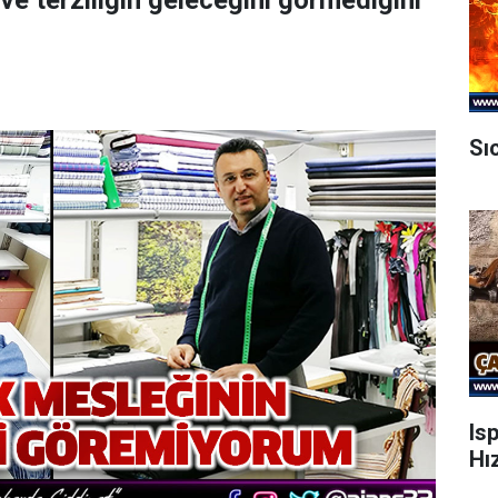
 ve terziliğin geleceğini görmediğini
Sı
Is
Hı