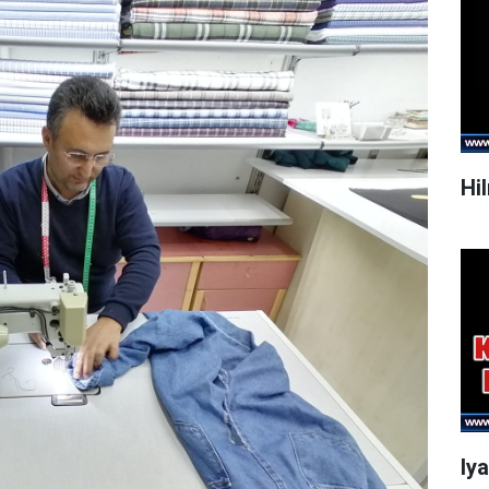
Hi
Iy