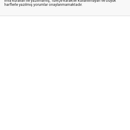
imla kuralları ile yazılmamış, Türkçe karakter kullanılmayan ve büyük
harflerle yazılmış yorumlar onaylanmamaktadır.