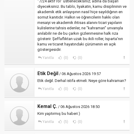
"7/24 aktif rol" üstleneceksiniz; adına da başarı
diyeceksiniz. Bu tablo, liyakatin, kamu disiplininin ve
akademik etik anlayışının nasıl hiçe sayıldığının en
somut kanıtıdır. Halkın ve öğrencilerin hakkı olan
mesaiyi ve akademik ihtisas alanını ticari yapıların
kulislerine tahsis edenler, ne "kahraman" unvanıyla
anılabilir ne de bu çarkın gizlenmesine halk rıza
gösterir. Şeffaflıktan uzak bu ikili roller, Isparta'nın
kamu ve ticaret hayatındaki çürümenin en açık
göstergesidir.
Yanıtla
(0)
(0)
Etik Değil
/ 06 Ağustos 2026 19:57
Etik değil. Derhal istifa etmeli. Neye göre kahraman?
Yanıtla
(0)
(0)
Kemal Ç.
/ 06 Ağustos 2026 18:50
Kim yaptırmış bu haberi:)
Yanıtla
(5)
(0)