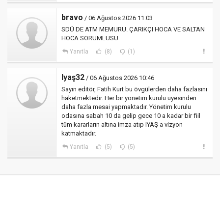
bravo
/ 06 Ağustos 2026 11:03
SDÜ DE ATM MEMURU. ÇARIKÇI HOCA VE SALTAN
HOCA SORUMLUSU
Yanıtla
(8)
(1)
Iyaş32
/ 06 Ağustos 2026 10:46
Sayın editör, Fatih Kurt bu övgülerden daha fazlasını
haketmektedir. Her bir yönetim kurulu üyesinden
daha fazla mesai yapmaktadır. Yönetim kurulu
odasına sabah 10 da gelip gece 10 a kadar bir fiil
tüm kararların altına imza atıp IYAŞ a vizyon
katmaktadır.
Yanıtla
(5)
(5)