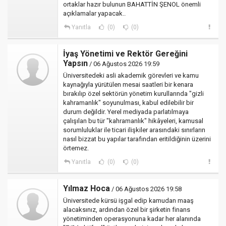
ortaklar hazır bulunun BAHATTİN ŞENOL önemli
açıklamalar yapacak..
Yanıtla
(0)
(0)
İyaş Yönetimi ve Rektör Gereğini
Yapsın
/ 06 Ağustos 2026 19:59
Üniversitedeki asli akademik görevleri ve kamu
kaynağıyla yürütülen mesai saatleri bir kenara
bırakılıp özel sektörün yönetim kurullarında "gizli
kahramanlık" soyunulması, kabul edilebilir bir
durum değildir. Yerel mediyada parlatılmaya
çalışılan bu tür "kahramanlık" hikâyeleri, kamusal
sorumluluklar ile ticari ilişkiler arasındaki sınırların
nasıl bizzat bu yapılar tarafından eritildiğinin üzerini
örtemez.
Yanıtla
(0)
(0)
Yılmaz Hoca
/ 06 Ağustos 2026 19:58
Üniversitede kürsü işgal edip kamudan maaş
alacaksınız, ardından özel bir şirketin finans
yönetiminden operasyonuna kadar her alanında