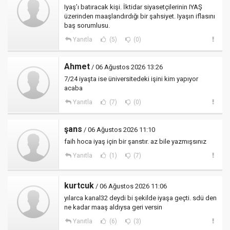
Iyaş’ı batıracak kişi. İktidar siyasetçilerinin IYAŞ
üzerinden maaşlandırdığı bir şahsiyet. Iyaşın iflasını
baş sorumlusu.
Yanıtla
(5)
(0)
Ahmet
/ 06 Ağustos 2026 13:26
7/24 iyaşta ise üniversitedeki işini kim yapıyor
acaba
Yanıtla
(7)
(0)
şans
/ 06 Ağustos 2026 11:10
faih hoca iyaş için bir şanstır. az bile yazmışsınız
Yanıtla
(1)
(7)
kurtcuk
/ 06 Ağustos 2026 11:06
yılarca kanal32 deydi bi şekilde iyaşa geçti. sdü den
ne kadar maaş aldıysa geri versin
Yanıtla
(6)
(3)