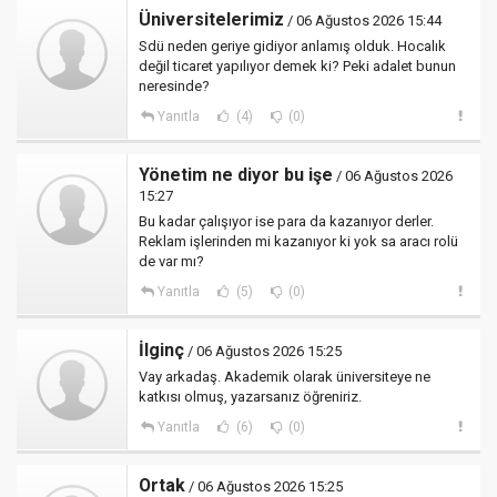
Üniversitelerimiz
/ 06 Ağustos 2026 15:44
Sdü neden geriye gidiyor anlamış olduk. Hocalık
değil ticaret yapılıyor demek ki? Peki adalet bunun
neresinde?
Yanıtla
(4)
(0)
Yönetim ne diyor bu işe
/ 06 Ağustos 2026
15:27
Bu kadar çalışıyor ise para da kazanıyor derler.
Reklam işlerinden mi kazanıyor ki yok sa aracı rolü
de var mı?
Yanıtla
(5)
(0)
İlginç
/ 06 Ağustos 2026 15:25
Vay arkadaş. Akademik olarak üniversiteye ne
katkısı olmuş, yazarsanız öğreniriz.
Yanıtla
(6)
(0)
Ortak
/ 06 Ağustos 2026 15:25