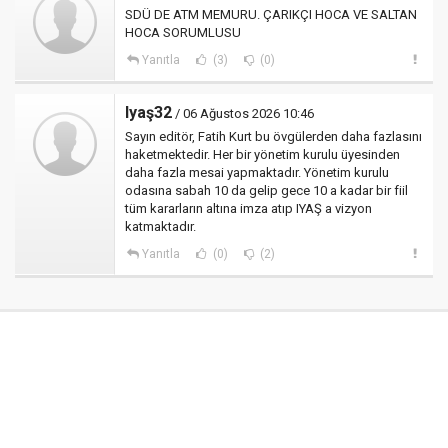
SDÜ DE ATM MEMURU. ÇARIKÇI HOCA VE SALTAN
HOCA SORUMLUSU
Yanıtla
(3)
(0)
Iyaş32
/ 06 Ağustos 2026 10:46
Sayın editör, Fatih Kurt bu övgülerden daha fazlasını
haketmektedir. Her bir yönetim kurulu üyesinden
daha fazla mesai yapmaktadır. Yönetim kurulu
odasına sabah 10 da gelip gece 10 a kadar bir fiil
tüm kararların altına imza atıp IYAŞ a vizyon
katmaktadır.
Yanıtla
(0)
(2)