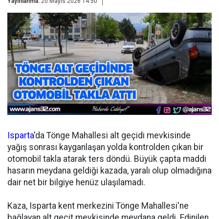
Yayınlanma:
20 Mayıs 2026 14:50
Isparta
'da Tönge Mahallesi alt geçidi mevkisinde
yağış sonrası kayganlaşan yolda kontrolden çıkan bir
otomobil takla atarak ters döndü. Büyük çapta maddi
hasarın meydana geldiği kazada, yaralı olup olmadığına
dair net bir bilgiye henüz ulaşılamadı.
Kaza, Isparta kent merkezini Tönge Mahallesi'ne
bağlayan alt geçit mevkisinde meydana geldi. Edinilen