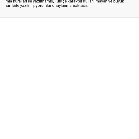
imla kuralları ile yazılmamış, Türkçe karakter kullanılmayan ve büyük
harflerle yazılmış yorumlar onaylanmamaktadır.