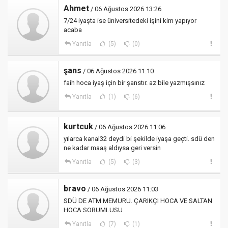
Ahmet
/ 06 Ağustos 2026 13:26
7/24 iyaşta ise üniversitedeki işini kim yapıyor
acaba
Yanıtla
(5)
(0)
şans
/ 06 Ağustos 2026 11:10
faih hoca iyaş için bir şanstır. az bile yazmışsınız
Yanıtla
(1)
(6)
kurtcuk
/ 06 Ağustos 2026 11:06
yılarca kanal32 deydi bi şekilde iyaşa geçti. sdü den
ne kadar maaş aldıysa geri versin
Yanıtla
(5)
(3)
bravo
/ 06 Ağustos 2026 11:03
SDÜ DE ATM MEMURU. ÇARIKÇI HOCA VE SALTAN
HOCA SORUMLUSU
Yanıtla
(7)
(1)