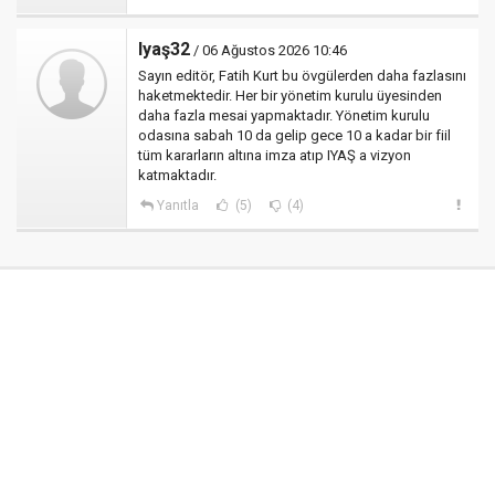
Iyaş32
/ 06 Ağustos 2026 10:46
Sayın editör, Fatih Kurt bu övgülerden daha fazlasını
haketmektedir. Her bir yönetim kurulu üyesinden
daha fazla mesai yapmaktadır. Yönetim kurulu
odasına sabah 10 da gelip gece 10 a kadar bir fiil
tüm kararların altına imza atıp IYAŞ a vizyon
katmaktadır.
Yanıtla
(5)
(4)