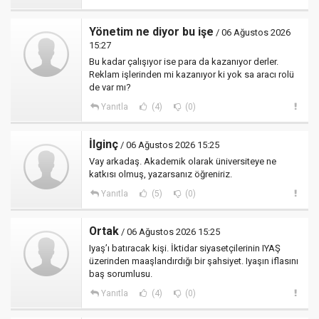
Yönetim ne diyor bu işe
/ 06 Ağustos 2026
15:27
Bu kadar çalışıyor ise para da kazanıyor derler.
Reklam işlerinden mi kazanıyor ki yok sa aracı rolü
de var mı?
Yanıtla
(4)
(0)
İlginç
/ 06 Ağustos 2026 15:25
Vay arkadaş. Akademik olarak üniversiteye ne
katkısı olmuş, yazarsanız öğreniriz.
Yanıtla
(5)
(0)
Ortak
/ 06 Ağustos 2026 15:25
Iyaş’ı batıracak kişi. İktidar siyasetçilerinin IYAŞ
üzerinden maaşlandırdığı bir şahsiyet. Iyaşın iflasını
baş sorumlusu.
Yanıtla
(4)
(0)