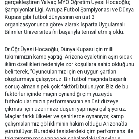
gerçekleştiren Yalvaç MYO Öğretim Üyesi Hocaoğlu;
Şampiyonlar Ligi, Avrupa Futbol Şampiyonası ve Dünya
Kupası gibi futbol dünyasının en üst 3
organizasyonunda görev alarak Isparta Uygulamalı
Bilimler Üniversitesi’ni başarıyla temsil etmiş oldu.
Dr.Öğr.Üyesi Hocaoğlu, Dünya Kupası için milli
takımımızın kamp yaptığı Arizona eyaletinin aşırı sıcak
iklim özellikleri nedeniyle zor koşullara sahip olduğunu
belirterek, “Oyuncularımız için en uygun şartları
oluşturmaya çalışıyoruz. Bir futbol maçında başarılı
sonuç almanın pek çok faktörü bulunuyor. Biz de bu
faktörler içinde maçın oynandığı çim yüzeyde
futbolcularımızın performansının en üst düzeye
çıkması için üzerimize düşeni yapmaya çalışıyoruz.
Maçlar farklı ülkeler ve şehirlerde oynanıyor, kamp
çalışmalarımız çöl ikliminin hakim olduğu Arizona’da
yürütülüyor. Buradaki tesislerdeki çim performansı ile
takımımızın maç yapacağı sahalardaki yüzeylerin