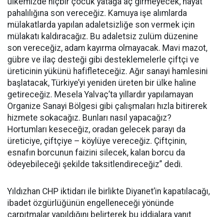
ülkemizde hiçbir çocuk yatağa aç girmeyecek, hayat
pahalılığına son vereceğiz. Kamuya işe alımlarda
mülakatlarda yapılan adaletsizliğe son vermek için
mülakatı kaldıracağız. Bu adaletsiz zulüm düzenine
son vereceğiz, adam kayırma olmayacak. Mavi mazot,
gübre ve ilaç desteği gibi desteklemelerle çiftçi ve
üreticinin yükünü hafifleteceğiz. Ağır sanayi hamlesini
başlatacak, Türkiye’yi yeniden üreten bir ülke haline
getireceğiz. Mesela Yalvaç’ta yıllardır yapılamayan
Organize Sanayi Bölgesi gibi çalışmaları hızla bitirerek
hizmete sokacağız. Bunları nasıl yapacağız?
Hortumları keseceğiz, oradan gelecek parayı da
üreticiye, çiftçiye – köylüye vereceğiz. Çiftçinin,
esnafın borcunun faizini silecek, kalan borcu da
ödeyebileceği şekilde taksitlendireceğiz” dedi.
Yıldızhan CHP iktidarı ile birlikte Diyanet’in kapatılacağı,
ibadet özgürlüğünün engelleneceği yönünde
çarpıtmalar yapıldığını belirterek bu iddialara yanıt