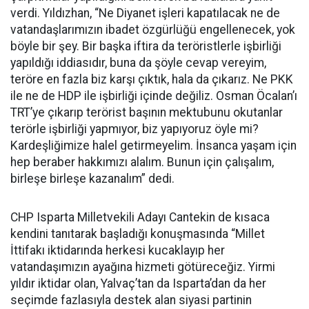
verdi. Yıldızhan, “Ne Diyanet işleri kapatılacak ne de
vatandaşlarımızın ibadet özgürlüğü engellenecek, yok
böyle bir şey. Bir başka iftira da teröristlerle işbirliği
yapıldığı iddiasıdır, buna da şöyle cevap vereyim,
teröre en fazla biz karşı çıktık, hala da çıkarız. Ne PKK
ile ne de HDP ile işbirliği içinde değiliz. Osman Öcalan’ı
TRT’ye çıkarıp terörist başının mektubunu okutanlar
terörle işbirliği yapmıyor, biz yapıyoruz öyle mi?
Kardeşliğimize halel getirmeyelim. İnsanca yaşam için
hep beraber hakkımızı alalım. Bunun için çalışalım,
birleşe birleşe kazanalım” dedi.
CHP Isparta Milletvekili Adayı Cantekin de kısaca
kendini tanıtarak başladığı konuşmasında “Millet
İttifakı iktidarında herkesi kucaklayıp her
vatandaşımızın ayağına hizmeti götüreceğiz. Yirmi
yıldır iktidar olan, Yalvaç’tan da Isparta’dan da her
seçimde fazlasıyla destek alan siyasi partinin