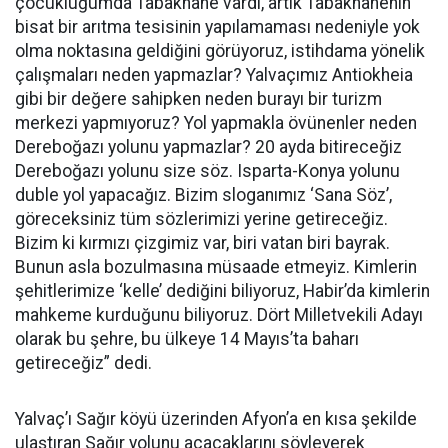
çocukluğumda Tabakhane vardı, artık Tabakhanenin
bisat bir arıtma tesisinin yapılamaması nedeniyle yok
olma noktasına geldiğini görüyoruz, istihdama yönelik
çalışmaları neden yapmazlar? Yalvaçımız Antiokheia
gibi bir değere sahipken neden burayı bir turizm
merkezi yapmıyoruz? Yol yapmakla övünenler neden
Dereboğazı yolunu yapmazlar? 20 ayda bitireceğiz
Dereboğazı yolunu size söz. Isparta-Konya yolunu
duble yol yapacağız. Bizim sloganımız ‘Sana Söz’,
göreceksiniz tüm sözlerimizi yerine getireceğiz.
Bizim ki kırmızı çizgimiz var, biri vatan biri bayrak.
Bunun asla bozulmasına müsaade etmeyiz. Kimlerin
şehitlerimize ‘kelle’ dediğini biliyoruz, Habir’da kimlerin
mahkeme kurduğunu biliyoruz. Dört Milletvekili Adayı
olarak bu şehre, bu ülkeye 14 Mayıs’ta baharı
getireceğiz” dedi.
Yalvaç’ı Sağır köyü üzerinden Afyon’a en kısa şekilde
ulaştıran Sağır yolunu açacaklarını söyleyerek