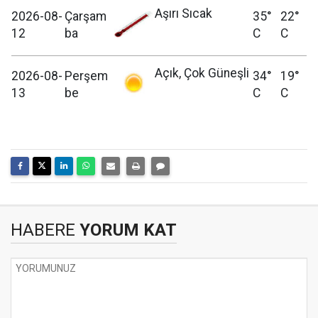
Aşırı Sıcak
2026-08-
Çarşam
35°
22°
12
ba
C
C
Açık, Çok Güneşli
2026-08-
Perşem
34°
19°
13
be
C
C
HABERE
YORUM KAT