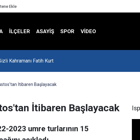
itene Ekle
A
İLÇELER
ASAYİŞ
SPOR
VIDEO
'da Asker Eğlencesinde Kavga Çıktı
stos'tan İtibaren Başlayacak
os'tan İtibaren Başlayacak
Is
022-2023 umre turlarının 15