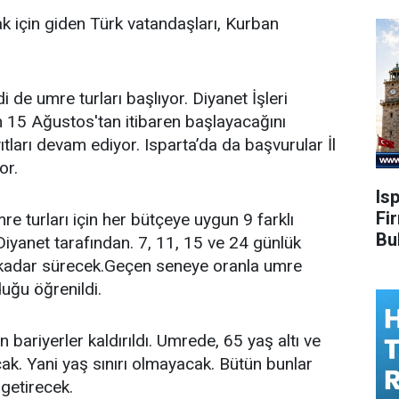
k için giden Türk vatandaşları, Kurban
e umre turları başlıyor. Diyanet İşleri
n 15 Ağustos'tan itibaren başlayacağını
yıtları devam ediyor. Isparta’da da başvurular İl
or.
Is
Fi
re turları için her bütçeye uygun 9 farklı
Bu
Diyanet tarafından. 7, 11, 15 ve 24 günlük
e kadar sürecek.Geçen seneye oranla umre
duğu öğrenildi.
bariyerler kaldırıldı. Umrede, 65 yaş altı ve
k. Yani yaş sınırı olmayacak. Bütün bunlar
getirecek.