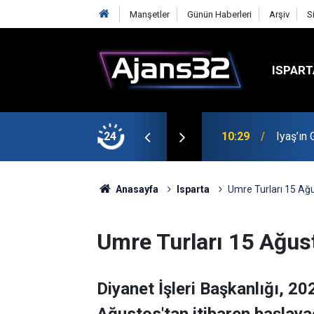
Manşetler
Günün Haberleri
Arşiv
S
ISPART
t
24
00:52
Isparta
Anasayfa
Isparta
Umre Turları 15 Ağu
Umre Turları 15 Ağust
Diyanet İşleri Başkanlığı, 2