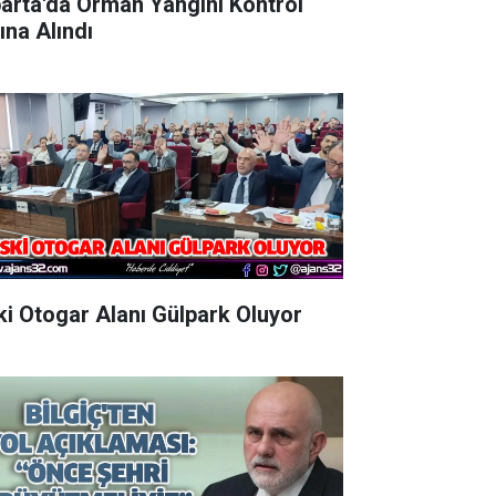
parta'da Orman Yangını Kontrol
ına Alındı
Eski Otogar Alanı Gülpark Oluyor