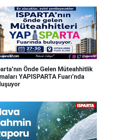
parta’nın Önde Gelen Müteahhitlik
rmaları YAPISPARTA Fuarı’nda
luşuyor