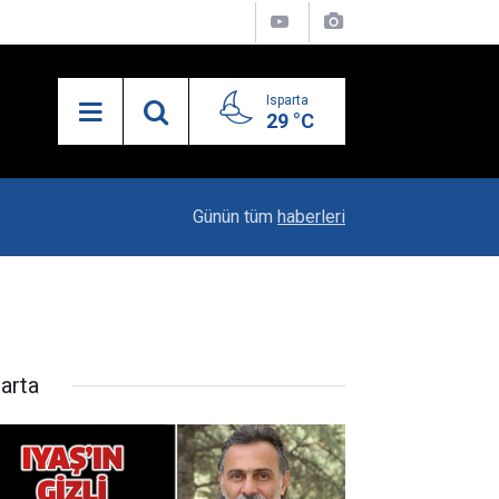
Isparta
29 °C
21:34
Uzaktan Hasta Değerlendirme Sistemi İle Yeni
Günün tüm
haberleri
parta