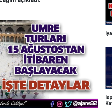
cağını açıkladı.
Iy
Is
Ka