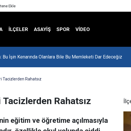
itene Ekle
A
İLÇELER
ASAYİŞ
SPOR
VIDEO
in: Bu İşin Kenarında Olanlara Bile Bu Memleketi Dar Edeceğiz
ri Tacizlerden Rahatsız
i Tacizlerden Rahatsız
İlç
inin eğitim ve öğretime açılmasıyla