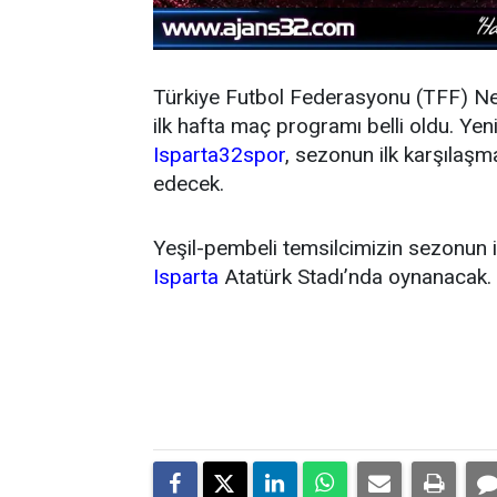
Türkiye Futbol Federasyonu (TFF) N
ilk hafta maç programı belli oldu. Y
Isparta32spor
, sezonun ilk karşıla
edecek.
Yeşil-pembeli temsilcimizin sezonun 
Isparta
Atatürk Stadı’nda oynanacak.