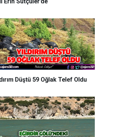
Vali Erin Sütçüler'de
ldırım Düştü 59 Oğlak Telef Oldu