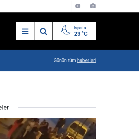
Isparta
23 °C
19:14
Esnafa Yüzde 7,5’e Varan Akaryakıt İndirimi
Günün tüm
haberleri
eler