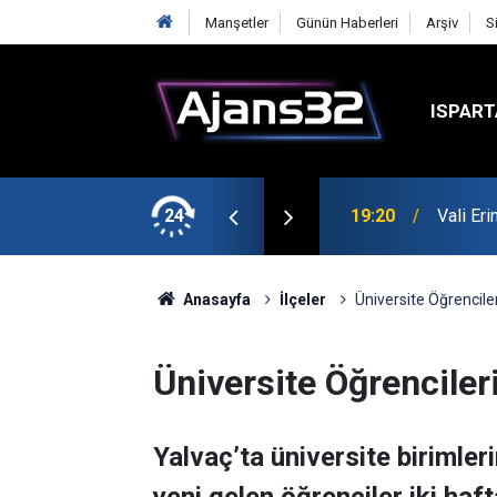
Manşetler
Günün Haberleri
Arşiv
S
ISPART
24
19:20
Vali Er
Anasayfa
İlçeler
Üniversite Öğrencile
Üniversite Öğrenciler
Yalvaç’ta üniversite birimler