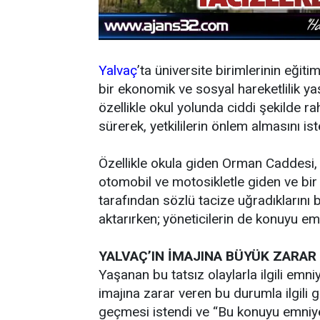
Yalvaç
’ta üniversite birimlerinin eğit
bir ekonomik ve sosyal hareketlilik yaş
özellikle okul yolunda ciddi şekilde rah
sürerek, yetkililerin önlem almasını ist
Özellikle okula giden Orman Caddesi,
otomobil ve motosikletle giden ve bir
tarafından sözlü tacize uğradıklarını 
aktarırken; yöneticilerin de konuyu emni
YALVAÇ’IN İMAJINA BÜYÜK ZARAR
Yaşanan bu tatsız olaylarla ilgili emni
imajına zarar veren bu durumla ilgili g
geçmesi istendi ve “Bu konuyu emniy