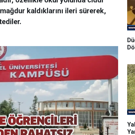
adır, özellikle okul yolunda ciddi
 mağdur kaldıklarını ileri sürerek,
tediler.
Dü
Dö
Ya
Yar