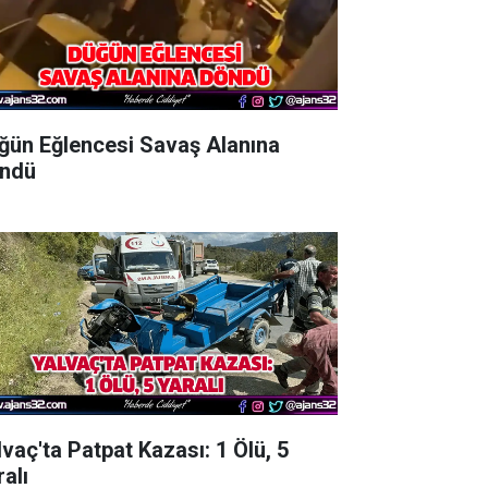
ğün Eğlencesi Savaş Alanına
ndü
lvaç'ta Patpat Kazası: 1 Ölü, 5
alı